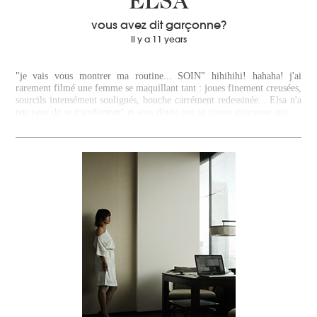
ELSA
vous avez dit garçonne?
Il y a 11 years
"je vais vous montrer ma routine... SOIN" hihihihi! hahaha! j'ai
rarement filmé une femme se maquillant tant : joues finement creusées,
sourcils intensément soulignés, bouche carrément redessinée... Elsa n'a
pas peur de se transformer! et sans doute que sa coupe garçonne aux…