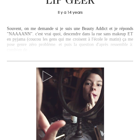
LIP GEEK
Il y a 14 years
Souvent, on me demande si je suis une Beauty Addict et je réponds
"NAAAANN". c'est vrai quoi, descendre dans la rue sans makeup ET
en pyjama (coucou les gens qui me croisent à l'école le matin) ça me
pose genre zéro problème. et puis la question d'après ressemble à:
combien de…