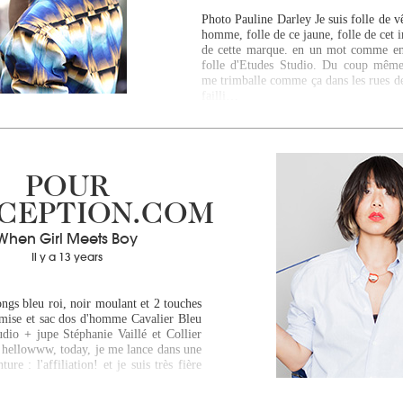
Photo Pauline Darley Je suis folle de 
homme, folle de ce jaune, folle de cet 
de cette marque. en un mot comme en 
folle d'Etudes Studio. Du coup même
me trimballe comme ça dans les rues de
failli…
POUR
XCEPTION.COM
When Girl Meets Boy
Il y a 13 years
ongs bleu roi, noir moulant et 2 touches
mise et sac dos d'homme Cavalier Bleu
udio + jupe Stéphanie Vaillé et Collier
 hellowww, today, je me lance dans une
ure : l'affiliation! et je suis très fière