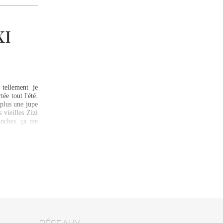
XI
 tellement je
tée tout l'été.
plus une jupe
 vieilles Zizi
nches. ça me