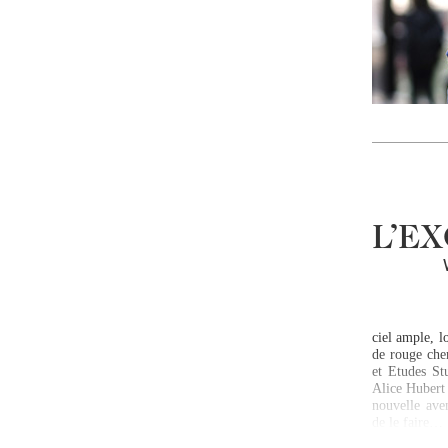
L’E
ciel ample, l
de rouge che
et Etudes St
Alice Hubert
nouvelle avent
de le faire…