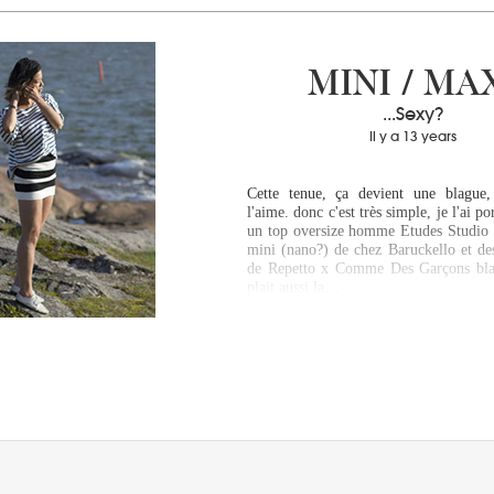
MINI / MA
...Sexy?
Il y a 13 years
Cette tenue, ça devient une blague,
l'aime. donc c'est très simple, je l'ai por
un top oversize homme Etudes Studio 
mini (nano?) de chez Baruckello et des
de Repetto x Comme Des Garçons bla
plait aussi la…