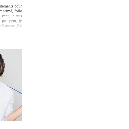
vêtements pour
imprimé, folle
cent, je suis
 pas peur, je
 Paname. j'ai