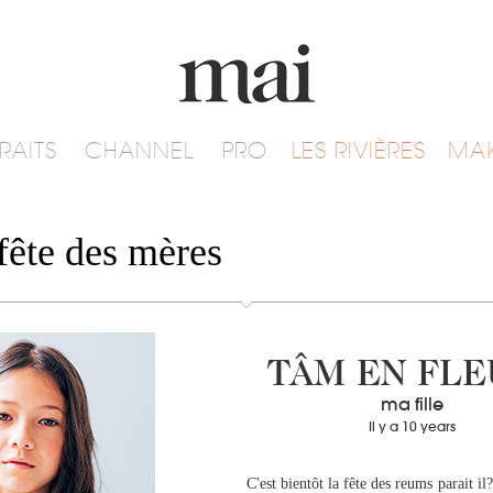
RAITS
CHANNEL
PRO
LES RIVIÈRES
MA
fête des mères
TÂM EN FLE
ma fille
Il y a 10 years
C'est bientôt la fête des reums parait il?