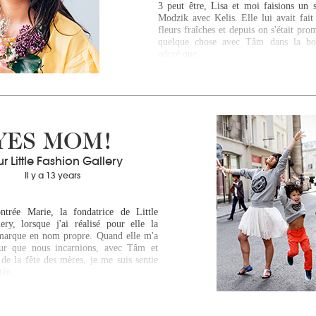
3 peut être, Lisa et moi faisions un 
Modzik avec Kelis. Elle lui avait fait
fleurs fraîches et depuis on s'était prom
quelque chose avec Tâm dans la bouc
adoré que…
YES MOM!
r Little Fashion Gallery
Il y a 13 years
trée Marie, la fondatrice de Little
ery, lorsque j'ai réalisé pour elle la
marque en nom propre. Quand elle m'a
our que nous incarnions, avec Tâm et
de la fête des mères, je me suis sentie
ttée.…