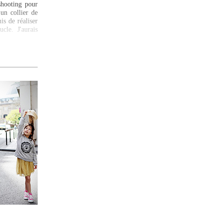
shooting pour
 un collier de
is de réaliser
le. J'aurais