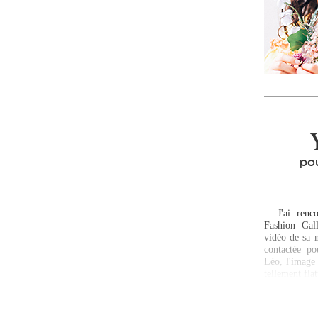
pou
J'ai rencon
Fashion Gall
vidéo de sa 
contactée p
Léo, l'image 
tellement fla