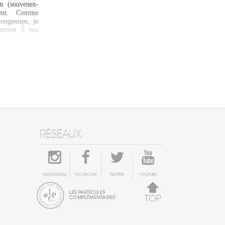
n (souvenez-
rent. Comme
longtemps, je
idement à ma
RÉSEAUX
INSTAGRAM
FACEBOOK
TWITTER
YOUTUBE