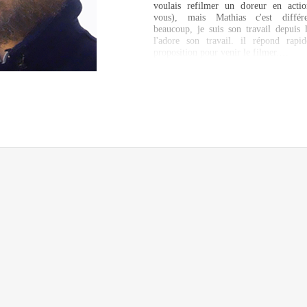
voulais refilmer un doreur en actio
vous), mais Mathias c'est diffé
beaucoup, je suis son travail depuis 
l'adore son travail. il répond rap
proposition pour venir le filmer.…