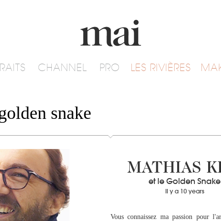
RAITS
CHANNEL
PRO
LES RIVIÈRES
MA
 golden snake
MATHIAS K
et le Golden Snake
Il y a 10 years
Vous connaissez ma passion pour l'art