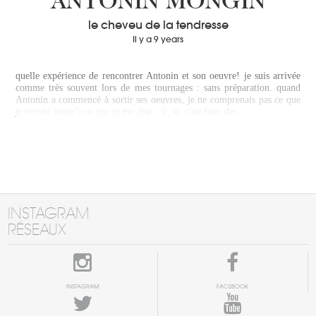
ANTONIN MONGIN
le cheveu de la tendresse
Il y a 9 years
quelle expérience de rencontrer Antonin et son oeuvre! je suis arrivée
comme très souvent lors de mes tournages : sans préparation. quand
Antonin a commencé à sortir ses oeuvres, je ne comprenais pas ce que
je voyais jusqu'à ce que je me dise : si, si, c'est bien des…
INSTAGRAM
RÉSEAUX
INSTAGRAM
FACEBOOK