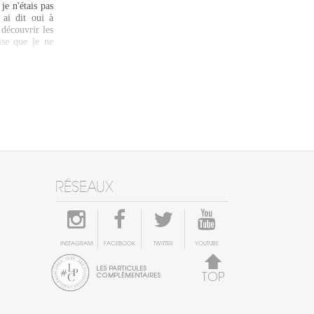
je n'étais pas
 ai dit oui à
 découvrir les
ise que je ne
RÉSEAUX
INSTAGRAM
FACEBOOK
TWITTER
YOUTUBE