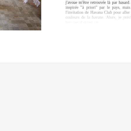
j'avoue m'être retrouvée là par hasard. 
inspirée "à priori" par le pays, mais
l'invitation de Havana Club pour aller
couleurs de la havane. Alors, je préc
bois pas d'alcool (je…