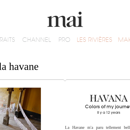
RAITS
CHANNEL
PRO
LES RIVIÈRES
MA
la havane
HAVANA
Colors of my journe
Il y a 12 years
La Havane m'a paru tellement bell