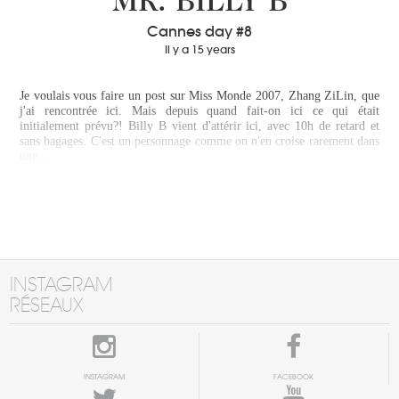
MR. BILLY B
Cannes day #8
Il y a 15 years
Je voulais vous faire un post sur Miss Monde 2007, Zhang ZiLin, que
j'ai rencontrée ici. Mais depuis quand fait-on ici ce qui était
initialement prévu?! Billy B vient d'attérir ici, avec 10h de retard et
sans bagages. C'est un personnage comme on n'en croise rarement dans
une…
INSTAGRAM
RÉSEAUX
INSTAGRAM
FACEBOOK