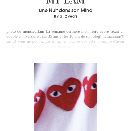
MY LÂM
une Nuit dans son Mind
Il y a 12 years
photo de monsieurlam La semaine dernière mon frère adoré fêtait un
double anniversaire : ses 35 ans et les 10 ans de son blog! naaaannnn?!!
siiiiii! vous ne pouvez pas imaginer tout ce que cela m'inspire d'avoir
un frère si inspiré, et si earlier-than-early adopters (à vrai…