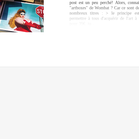
post est un peu perché! Alors, connai
"artboxes" de Wombat ? Car ce sont de
nombreux titres : > le principe es
permettre à tous d'acquérir de l'art à 
pour 39€, tu…