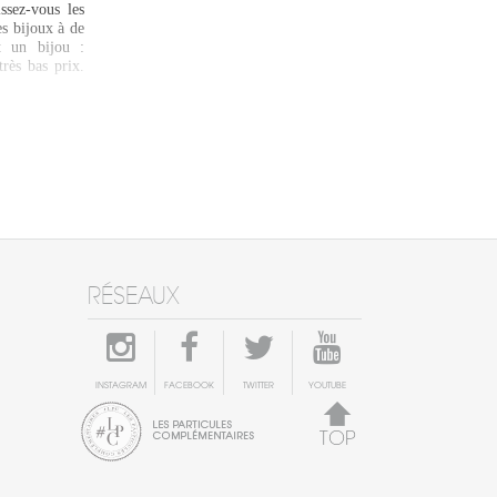
ssez-vous les
s bijoux à de
t un bijou :
très bas prix.
RÉSEAUX
INSTAGRAM
FACEBOOK
TWITTER
YOUTUBE