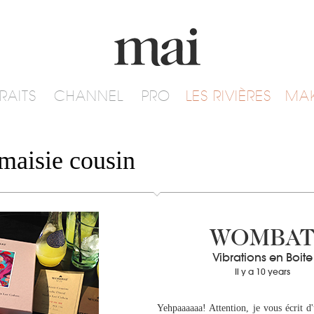
RAITS
CHANNEL
PRO
LES RIVIÈRES
MA
maisie cousin
WOMBA
Vibrations en Boite
Il y a 10 years
Yehpaaaaaa! Attention, je vous écrit d