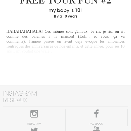
FREE YOUR FUN #2
my baby is 10 !
Il y a 10 years
HAHAHAHAHAHA! Ces mômes sont géniaux! Je ris, je ris, on rit
comme des baleines à la maison! (Euh... et vous, ça va
comment?). l'année passée on avait déjà évoqué les ambiances
foutraques des anniversaires de nos enfants, et cette année, pour ses 10
ans Tâm voulait une vraie…
INSTAGRAM
RÉSEAUX
INSTAGRAM
FACEBOOK