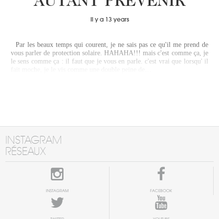
AUTANT PRÉVENIR
Il y a 13 years
Par les beaux temps qui courent, je ne sais pas ce qu'il me prend de
vous parler de protection solaire. HAHAHA!!! mais c'est comme ça, je
le sens comme ça : il faut que je vous en parle. c'est vrai que lorsqu' il
fait moche, je le vis comme une double peine de…
INSTAGRAM
RÉSEAUX
INSTAGRAM
FACEBOOK