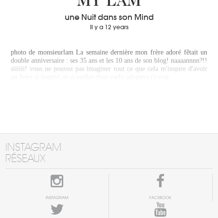
MY LÂM
une Nuit dans son Mind
Il y a 12 years
photo de monsieurlam La semaine dernière mon frère adoré fêtait un
double anniversaire : ses 35 ans et les 10 ans de son blog! naaaannnn?!!
siiiiii! vous ne pouvez pas imaginer tout ce que cela m'inspire d'avoir
un frère si inspiré, et si earlier-than-early adopters (à vrai…
INSTAGRAM
RÉSEAUX
INSTAGRAM
FACEBOOK