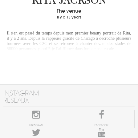
RITA JACKSON
The venue
Il y a 13 years
Il s'en est passé du temps depuis mon premier beauty portrait de Rita,
il y a 2 ans. Depuis la rappeuse gracile de Chicago a décroché plusieurs
tournées avec les C2C et se retrouve à chanter devant des stades de
50000 personnes. piouff! je l'ai filmee dans lors de son escale…
INSTAGRAM
RÉSEAUX
INSTAGRAM
FACEBOOK