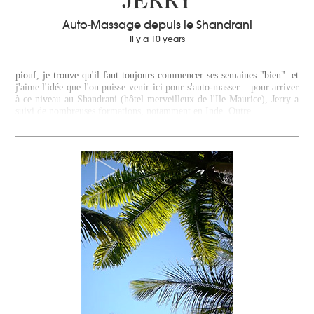
JERRY
Auto-Massage depuis le Shandrani
Il y a 10 years
piouf, je trouve qu'il faut toujours commencer ses semaines "bien". et
j'aime l'idée que l'on puisse venir ici pour s'auto-masser... pour arriver
à ce niveau au Shandrani (hôtel merveilleux de l'Ile Maurice), Jerry a
suivi de nombreuses formations, notamment en Inde. Outre…