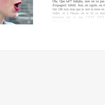
Ola, Que tal?! hahaha, non on va pas 
d'espagnol. hihihi. bon, on rigole, on r
fait 24h non stop que je suis la mise en 
vidéo. et à l'heure où tu lis ce mes
heureuse par ce que C'EST FAIT! 
devenue folle…