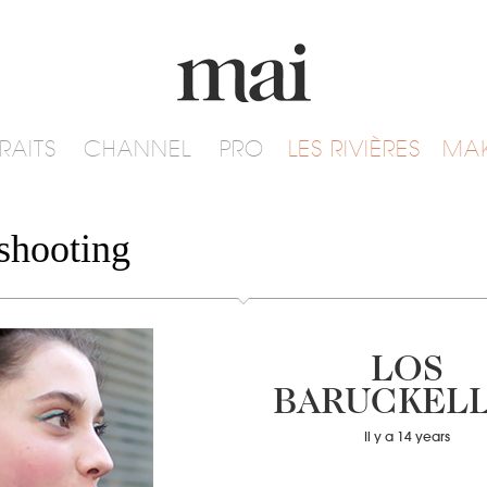
RAITS
CHANNEL
PRO
LES RIVIÈRES
MA
shooting
LOS
BARUCKEL
Il y a 14 years