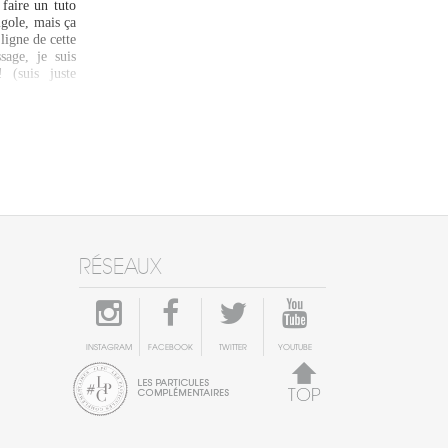
faire un tuto
igole, mais ça
ligne de cette
sage, je suis
(suis juste
RÉSEAUX
INSTAGRAM
FACEBOOK
TWITTER
YOUTUBE