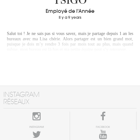
TSIGO
Employé de l'Année
Il y a 9 years
Salut toi ! Je ne sais pas si vous savez, mais je partage depuis 1 an les
bureaux avec ma Lisa chérie. Alors partager est un bien grand mot,
puisque je dois m’y rendre 3 fois par mois tout au plus, mais quand
même, mon bureau est là-bas et ma petite équipe peut s’y retrouver…
INSTAGRAM
RÉSEAUX
INSTAGRAM
FACEBOOK