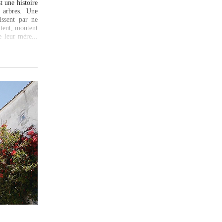
t une histoire
s arbres. Une
issent par ne
ntent, montent
e leur mère...