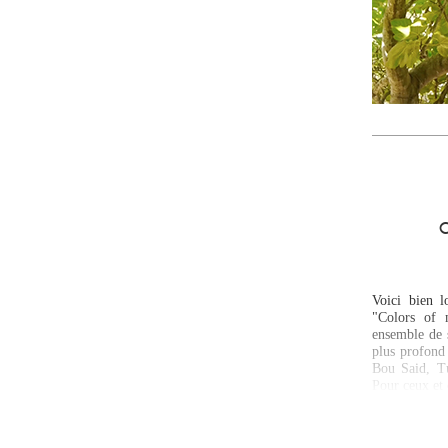
C
Voici bien l
"Colors of 
ensemble de s
plus profond
Bou Said, Tu
Pour ceux et 