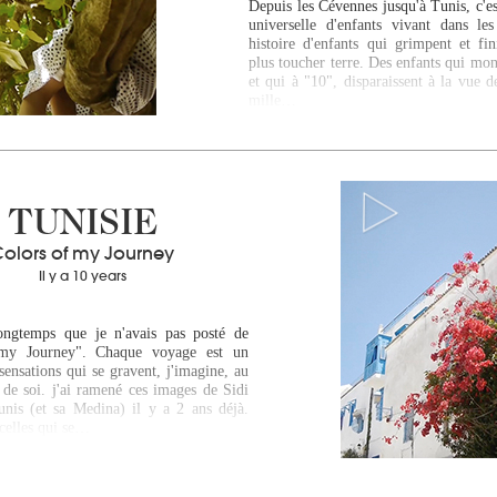
Depuis les Cévennes jusqu'à Tunis, c'es
universelle d'enfants vivant dans le
histoire d'enfants qui grimpent et fin
plus toucher terre. Des enfants qui mo
et qui à "10", disparaissent à la vue d
mille…
TUNISIE
olors of my Journey
Il y a 10 years
ongtemps que je n'avais pas posté de
my Journey". Chaque voyage est un
ensations qui se gravent, j'imagine, au
 de soi. j'ai ramené ces images de Sidi
nis (et sa Medina) il y a 2 ans déjà.
celles qui se…