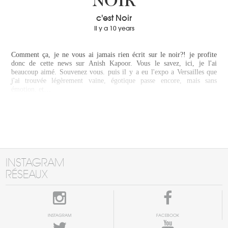
NOIR
c'est Noir
Il y a 10 years
Comment ça, je ne vous ai jamais rien écrit sur le noir?! je profite
donc de cette news sur Anish Kapoor. Vous le savez, ici, je l'ai
beaucoup aimé. Souvenez vous. puis il y a eu l'expo a Versailles que
j'ai trouvée légèrement vaine, égotique passe encore, mais sans
émotion. et…
INSTAGRAM
RÉSEAUX
INSTAGRAM
FACEBOOK