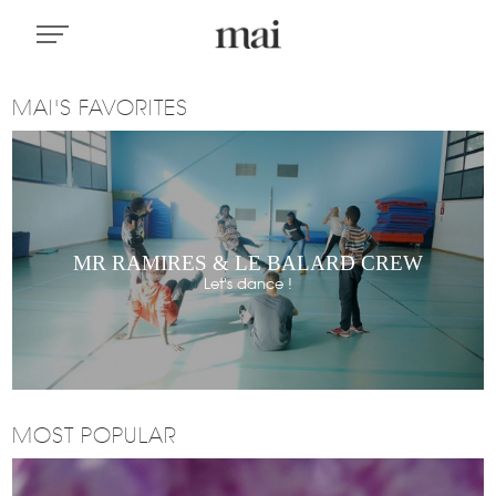
MAI'S FAVORITES
MR RAMIRES & LE BALARD CREW
Let's dance !
MOST POPULAR