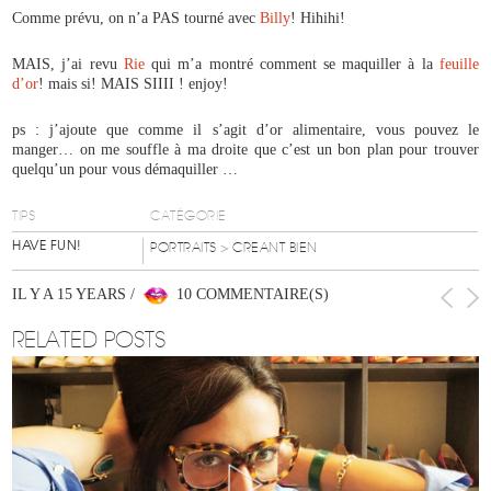
Comme prévu, on n’a PAS tourné avec
Billy
! Hihihi!
MAIS, j’ai revu
Rie
qui m’a montré comment se maquiller à la
feuille
d’or
! mais si! MAIS SIIII ! enjoy!
ps : j’ajoute que comme il s’agit d’or alimentaire, vous pouvez le
manger… on me souffle à ma droite que c’est un bon plan pour trouver
quelqu’un pour vous démaquiller …
TIPS
CATÉGORIE
HAVE FUN!
PORTRAITS
> CREANT BIEN
IL Y A 15 YEARS /
10 COMMENTAIRE(S)
RELATED POSTS