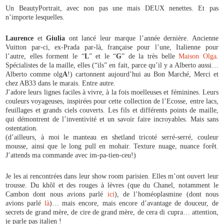
Un BeautyPortrait, avec non pas une mais DEUX nenettes. Et pas
n’importe lesquelles.
Laurence
et
Giulia
ont lancé leur marque l’année dernière. Ancienne
Vuitton par-ci, ex-Prada par-là, française pour l’une, Italienne pour
l’autre, elles forment le “
L
” et le “
G
” de la très belle
Maison Olga
.
Spécialistes de la maille, elles (“ils” en fait, parce qu’il y a Alberto aussi…
Alberto comme olg
A
!) cartonnent aujourd’hui au Bon Marché, Merci et
chez AB33 dans le marais. Entre autre.
J’adore leurs lignes faciles à vivre, à la fois moelleuses et féminines. Leurs
couleurs voyageuses, inspirées pour cette collection de l’Ecosse, entre lacs,
feuillages et grands ciels couverts. Les fils et différents points de maille,
qui démontrent de l’inventivité et un savoir faire incroyables. Mais sans
ostentation.
(d’ailleurs, à moi le manteau en shetland tricoté serré-serré, couleur
mousse, ainsi que le long pull en mohair. Texture nuage, nuance forêt.
J’attends ma commande avec im-pa-tien-ceu!)
Je les ai rencontrées dans leur show room parisien. Elles m’ont ouvert leur
trousse. Du khôl et des rouges à lèvres (que du Chanel, notamment le
Cambon dont nous avions parlé
ici
), de l’homéoplasmine (dont nous
avions parlé
là
)… mais encore, mais encore d’avantage de douceur, de
secrets de grand mère, de cire de grand mère, de cera di cupra… attention,
je parle pas italien !