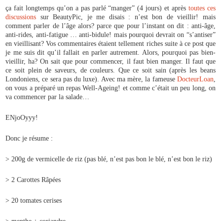
ça fait longtemps qu’on a pas parlé “manger” (4 jours) et après
toutes ces
discussions
sur BeautyPic, je me disais : n’est bon de vieillir! mais
comment parler de l’âge alors? parce que pour l’instant on dit : anti-âge,
anti-rides, anti-fatigue … anti-bidule! mais pourquoi devrait on “s’antiser”
en vieillisant? Vos commentaires étaient tellement riches suite à ce post que
je me suis dit qu’il fallait en parler autrement. Alors, pourquoi pas bien-
vieillir, ha? On sait que pour commencer, il faut bien manger. Il faut que
ce soit plein de saveurs, de couleurs. Que ce soit sain (après les beans
Londoniens, ce sera pas du luxe). Avec ma mère, la fameuse
DocteurLoan
,
on vous a préparé un repas Well-Ageing! et comme c’était un peu long, on
va commencer par la salade…
ENjoOyyy!
Donc je résume :
> 200g de vermicelle de riz (pas blé, n’est pas bon le blé, n’est bon le riz)
> 2 Carottes Râpées
> 20 tomates cerises