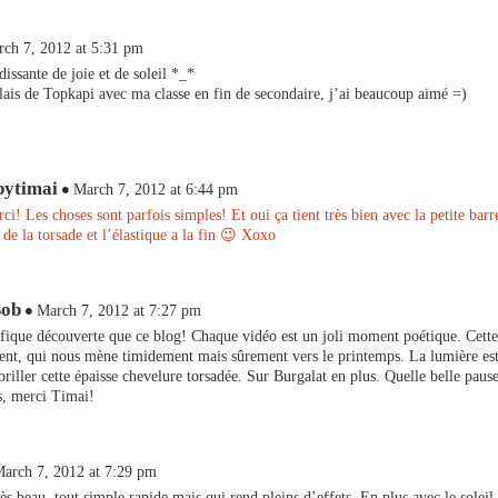
ch 7, 2012 at 5:31 pm
dissante de joie et de soleil *_*
alais de Topkapi avec ma classe en fin de secondaire, j’ai beaucoup aimé =)
bytimai
March 7, 2012 at 6:44 pm
i! Les choses sont parfois simples! Et oui ça tient très bien avec la petite barre
 de la torsade et l’élastique a la fin 😉 Xoxo
Bob
March 7, 2012 at 7:27 pm
ique découverte que ce blog! Chaque vidéo est un joli moment poétique. Cette
ent, qui nous mène timidement mais sûrement vers le printemps. La lumière est
 briller cette épaisse chevelure torsadée. Sur Burgalat en plus. Quelle belle pause
s, merci Timai!
arch 7, 2012 at 7:29 pm
 beau, tout simple rapide mais qui rend pleins d’effets. En plus avec le soleil 