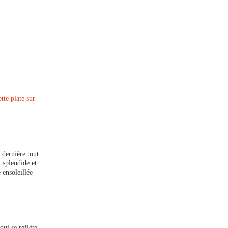
tte plate sur
 dernière tout
 splendide et
 ensoleillée
qui se reflète