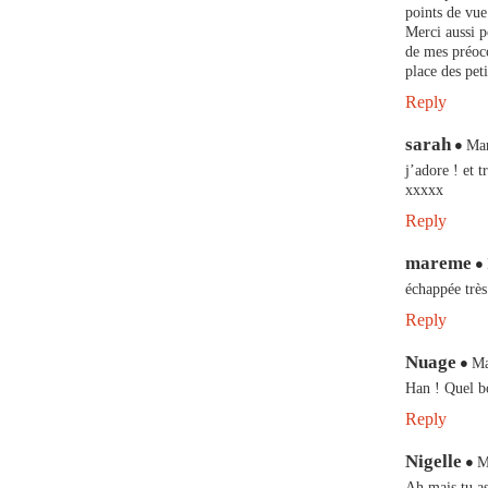
points de vue 
Merci aussi p
de mes préocc
place des pet
Reply
sarah
Mar
j’adore ! et t
xxxxx
Reply
mareme
échappée très 
Reply
Nuage
Ma
Han ! Quel bo
Reply
Nigelle
M
Ah mais tu as