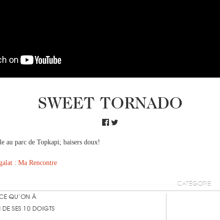
SWEET TORNADO
e au parc de Topkapi; baisers doux!
galat : Ma Rencontre
CATÉGORIE
 CE QU’ON À
 DE SES 10 DOIGTS