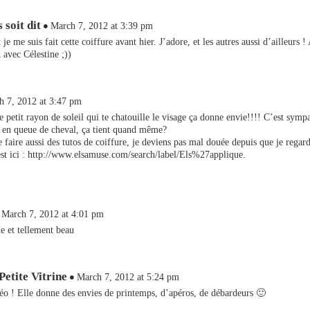
 soit dit
March 7, 2012 at 3:39 pm
je me suis fait cette coiffure avant hier. J’adore, et les autres aussi d’ailleurs ! 
 avec Célestine ;))
h 7, 2012 at 3:47 pm
e petit rayon de soleil qui te chatouille le visage ça donne envie!!!! C’est symp
e en queue de cheval, ça tient quand même?
e faire aussi des tutos de coiffure, je deviens pas mal douée depuis que je regard
st ici :
http://www.elsamuse.com/search/label/Els%27applique
.
March 7, 2012 at 4:01 pm
e et tellement beau
 Petite Vitrine
March 7, 2012 at 5:24 pm
éo ! Elle donne des envies de printemps, d’apéros, de débardeurs 🙂