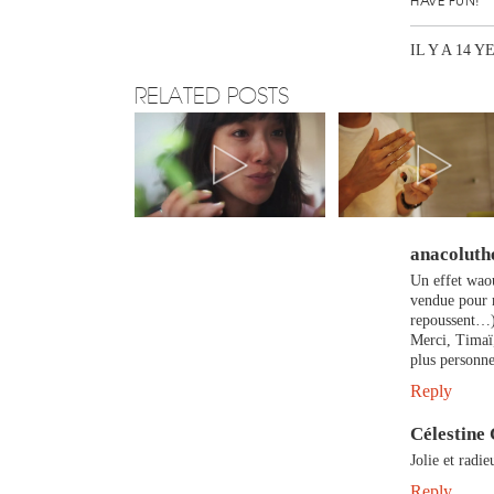
HAVE FUN!
IL Y A 14 Y
RELATED POSTS
anacoluth
Un effet waou
vendue pour m
repoussent…
Merci, Timaï,
plus personne
Reply
Célestine
Jolie et radi
Reply