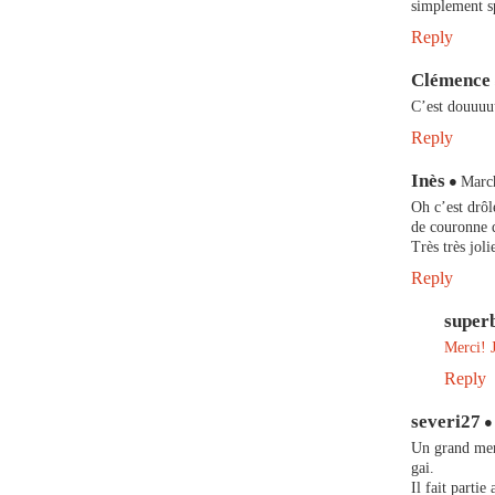
simplement s
Reply
Clémence
C’est douuuu
Reply
Inès
March
Oh c’est drôl
de couronne q
Très très joli
Reply
super
Merci! 
Reply
severi27
Un grand merc
gai.
Il fait partie