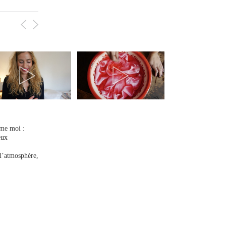
mme moi :
eux
 l’atmosphère,