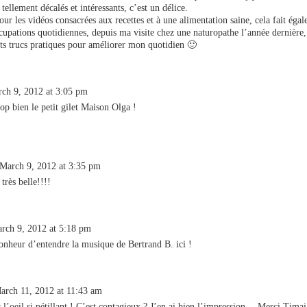
tellement décalés et intéressants, c’est un délice.
our les vidéos consacrées aux recettes et à une alimentation saine, cela fait égal
upations quotidiennes, depuis ma visite chez une naturopathe l’année dernière,
its trucs pratiques pour améliorer mon quotidien 🙂
ch 9, 2012 at 3:05 pm
rop bien le petit gilet Maison Olga !
March 9, 2012 at 3:35 pm
très belle!!!!
rch 9, 2012 at 5:18 pm
nheur d’entendre la musique de Bertrand B. ici !
arch 11, 2012 at 11:43 am
 l’oeil si pétillant ! C’est contagieux ? J’en ai bien l’impression… Merci Timai