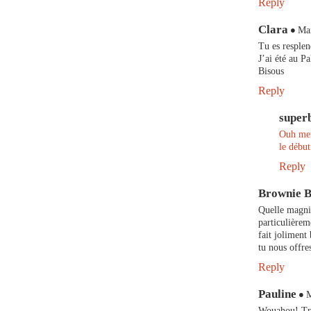
Reply
Clara
Mar
Tu es resplen
J’ai été au P
Bisous
Reply
super
Ouh merc
le début
Reply
Brownie 
Quelle magnif
particulièrem
fait joliment
tu nous offre
Reply
Pauline
M
Wouahou! Très