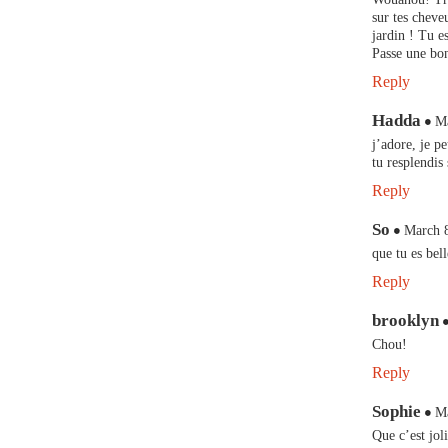
sur tes cheve
jardin ! Tu e
Passe une bon
Reply
Hadda
Ma
j’adore, je 
tu resplendis
Reply
So
March 8
que tu es bell
Reply
brooklyn
Chou!
Reply
Sophie
Ma
Que c’est jol