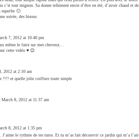
ux c’st tout mignon. Sa donne tellement envie d’être en été, d’avoir chaud et de 
s superbe 🙂
ne soirée, des bisous
rch 7, 2012 at 10:40 pm
peux même le faire sur mes cheveux…
 sur cette vidéo ♥ 😉
, 2012 at 2:10 am
e !!!! et quelle jolie coiffure toute simple
March 8, 2012 at 11:37 am
rch 8, 2012 at 1:35 pm
i. J’aime le rythme de tes tutos. Et tu m’as fait découvrir ce jardin qui m’a l’air