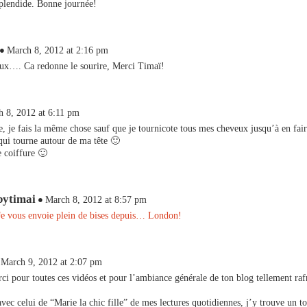
plendide. Bonne journée!
March 8, 2012 at 2:16 pm
ux…. Ca redonne le sourire, Merci Timaï!
 8, 2012 at 6:11 pm
e, je fais la même chose sauf que je tournicote tous mes cheveux jusqu’à en fai
ui tourne autour de ma tête 🙂
e coiffure 🙂
bytimai
March 8, 2012 at 8:57 pm
Je vous envoie plein de bises depuis… London!
March 9, 2012 at 2:07 pm
i pour toutes ces vidéos et pour l’ambiance générale de ton blog tellement rafr
 avec celui de “Marie la chic fille” de mes lectures quotidiennes, j’y trouve un to