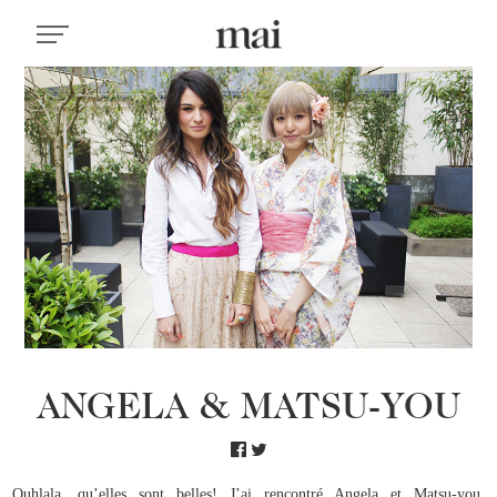
ANGELA & MATSU-YOU
Ouhlala, qu’elles sont belles! J’ai rencontré Angela et Matsu-you,