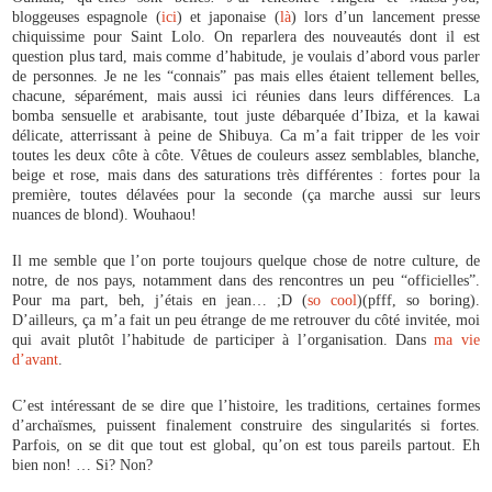
bloggeuses espagnole (
ici
) et japonaise (
là
) lors d’un lancement presse
chiquissime pour Saint Lolo. On reparlera des nouveautés dont il est
question plus tard, mais comme d’habitude, je voulais d’abord vous parler
de personnes. Je ne les “connais” pas mais elles étaient tellement belles,
chacune, séparément, mais aussi ici réunies dans leurs différences. La
bomba sensuelle et arabisante, tout juste débarquée d’Ibiza, et la kawai
délicate, atterrissant à peine de Shibuya. Ca m’a fait tripper de les voir
toutes les deux côte à côte. Vêtues de couleurs assez semblables, blanche,
beige et rose, mais dans des saturations très différentes : fortes pour la
première, toutes délavées pour la seconde (ça marche aussi sur leurs
nuances de blond). Wouhaou!
Il me semble que l’on porte toujours quelque chose de notre culture, de
notre, de nos pays, notamment dans des rencontres un peu “officielles”.
Pour ma part, beh, j’étais en jean… ;D (
so cool
)(pfff, so boring).
D’ailleurs, ça m’a fait un peu étrange de me retrouver du côté invitée, moi
qui avait plutôt l’habitude de participer à l’organisation. Dans
ma vie
d’avant
.
C’est intéressant de se dire que l’histoire, les traditions, certaines formes
d’archaïsmes, puissent finalement construire des singularités si fortes.
Parfois, on se dit que tout est global, qu’on est tous pareils partout. Eh
bien non! … Si? Non?