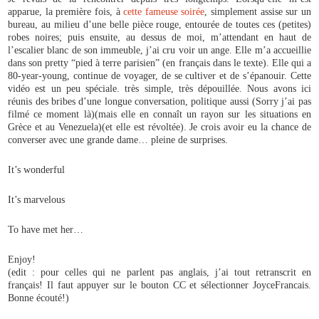
apparue, la première fois, à
cette fameuse soirée
, simplement assise sur un
bureau, au milieu d’une belle pièce rouge, entourée de toutes ces (petites)
robes noires; puis ensuite, au dessus de moi, m’attendant en haut de
l’escalier blanc de son immeuble, j’ai cru voir un ange. Elle m’a accueillie
dans son pretty “pied à terre parisien” (en français dans le texte). Elle qui a
80-year-young, continue de voyager, de se cultiver et de s’épanouir. Cette
vidéo est un peu spéciale. très simple, très dépouillée. Nous avons ici
réunis des bribes d’une longue conversation, politique aussi (Sorry j’ai pas
filmé ce moment là)(mais elle en connaît un rayon sur les situations en
Grèce et au Venezuela)(et elle est révoltée). Je crois avoir eu la chance de
converser avec une grande dame… pleine de surprises.
It’s wonderful
It’s marvelous
To have met her…
Enjoy!
(edit : pour celles qui ne parlent pas anglais, j’ai tout retranscrit en
français! Il faut appuyer sur le bouton CC et sélectionner JoyceFrancais.
Bonne écouté!)