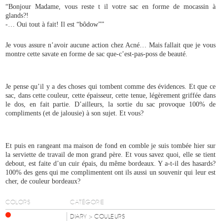
“Bonjour Madame, vous reste t il votre sac en forme de mocassin à
glands?!
-… Oui tout à fait! Il est “bôdow””
Je vous assure n’avoir aucune action chez Acné… Mais fallait que je vous
montre cette savate en forme de sac que-c’est-pas-poss de beauté.
Je pense qu’il y a des choses qui tombent comme des évidences. Et que ce
sac, dans cette couleur, cette épaisseur, cette tenue, légèrement griffée dans
le dos, en fait partie. D’ailleurs, la sortie du sac provoque 100% de
compliments (et de jalousie) à son sujet. Et vous?
Et puis en rangeant ma maison de fond en comble je suis tombée hier sur
la serviette de travail de mon grand père. Et vous savez quoi, elle se tient
debout, est faite d’un cuir épais, du même bordeaux. Y a-t-il des hasards?
100% des gens qui me complimentent ont ils aussi un souvenir qui leur est
cher, de couleur bordeaux?
COLORS
CATÉGORIE
DIARY
> COULEURS