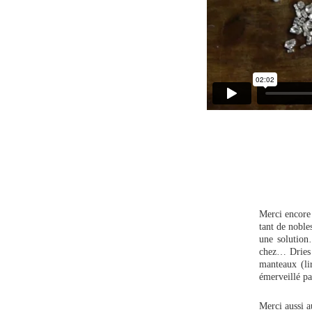
Merci encor
tant de noble
une solution
chez… Dries j
manteaux (lir
émerveillé pa
Merci aussi 