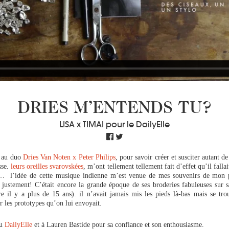
DRIES M’ENTENDS TU?
LISA x TIMAI pour le DailyElle
e au duo
Dries Van Noten x Peter Philips
, pour savoir créer et susciter autant de
sse.
leurs oreilles svarovskées
, m’ont tellement tellement fait d’effet qu’il falla
… l’idée de cette musique indienne m’est venue de mes souvenirs de mon 
ustement! C’était encore la grande époque de ses broderies fabuleuses sur sa
e il y a plus de 15 ans). il n’avait jamais mis les pieds là-bas mais se tro
r les prototypes qu’on lui envoyait.
au
DailyElle
et à Lauren Bastide pour sa confiance et son enthousiasme.