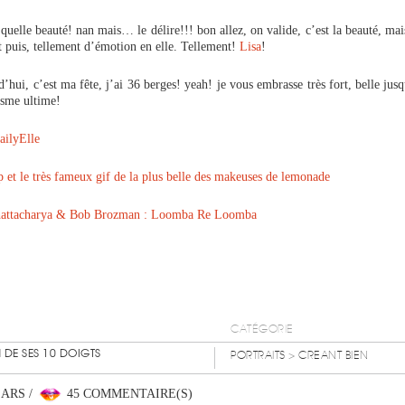
 quelle beauté! nan mais… le délire!!! bon allez, on valide, c’est la beauté, mais
et puis, tellement d’émotion en elle. Tellement!
Lisa
!
d’hui, c’est ma fête, j’ai 36 berges! yeah! je vous embrasse très fort, belle jus
tisme ultime!
DailyElle
ep et le très fameux gif de la plus belle des makeuses de lemonade
hattacharya & Bob Brozman : Loomba Re Loomba
CATÉGORIE
 DE SES 10 DOIGTS
PORTRAITS
> CREANT BIEN
EARS /
45 COMMENTAIRE(S)