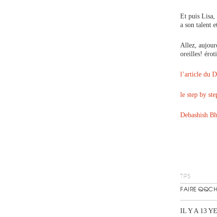
Et puis Lisa,
a son talent 
Allez, aujour
oreilles! éro
l’article du 
le step by st
Debashish B
TIPS
FAIRE QQCH
IL Y A 13 Y