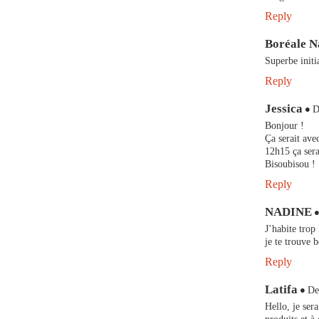
Reply
Boréale 
Superbe initi
Reply
Jessica
D
Bonjour !
Ça serait ave
12h15 ça sera
Bisoubisou !
Reply
NADINE
J’habite trop 
je te trouve 
Reply
Latifa
De
Hello, je ser