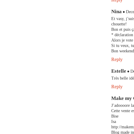
Nina
Dece
Et vasy, j’su
chouette!
Bon et puis ç
* déclaratio
Alors je vote
Si tu veux, 
Bon weekend 
Reply
Estelle
D
Très belle id
Reply
Make my 
J’adoooore l
Cette vente e
Bise
Isa
http://makem
Blog made in