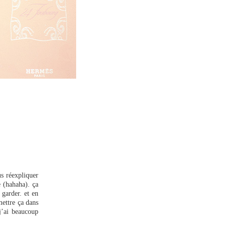
us réexpliquer
e (hahaha). ça
 garder. et en
ettre ça dans
j’ai beaucoup