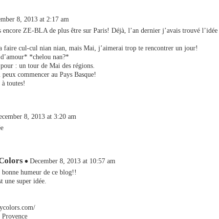
mber 8, 2013 at 2:17 am
is encore ZE-BLA de plus être sur Paris! Déjà, l’an dernier j’avais trouvé l’idée
a faire cul-cul nian nian, mais Mai, j’aimerai trop te rencontrer un jour!
n d’amour* *chelou nan?*
 pour : un tour de Mai des régions.
tu peux commencer au Pays Basque!
à toutes!
ecember 8, 2013 at 3:20 am
ée
Colors
December 8, 2013 at 10:57 am
a bonne humeur de ce blog!!
st une super idée.
ycolors.com/
 Provence