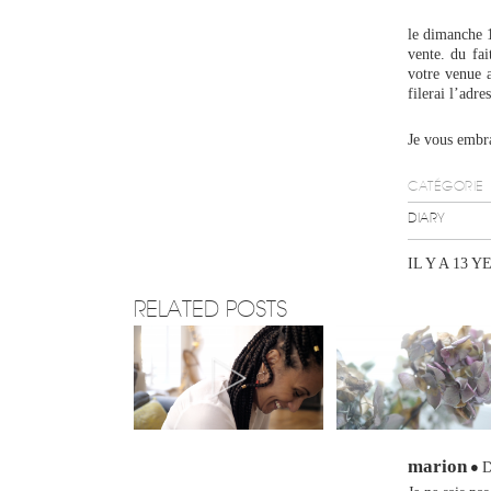
le dimanche 
vente. du fa
votre venue a
filerai l’adres
Je vous embr
CATÉGORIE
DIARY
IL Y A 13 Y
RELATED POSTS
marion
D