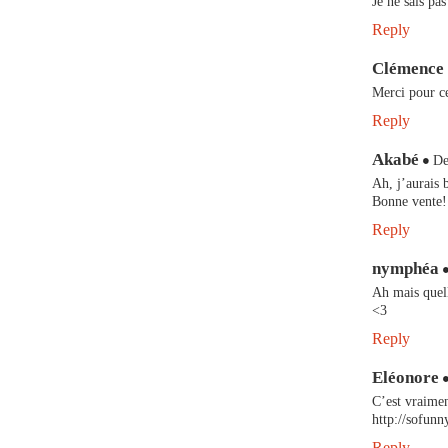
Je ne sais pas
Reply
Clémence
Merci pour ce
Reply
Akabé
De
Ah, j’aurais
Bonne vente!
Reply
nymphéa
Ah mais quell
<3
Reply
Eléonore
C’est vraimen
http://sofunn
Reply