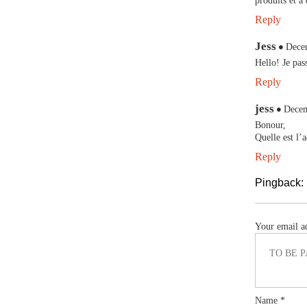
produits et à
Reply
Jess
Dece
Hello! Je pas
Reply
jess
Decem
Bonour,
Quelle est l’
Reply
Pingback:
Your email ad
Name
*