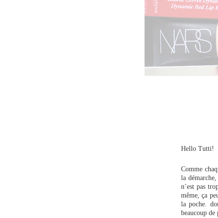
Hello Tutti!
Comme chaque
la démarche, 
n’est pas tro
même, ça peu
la poche. do
beaucoup de p