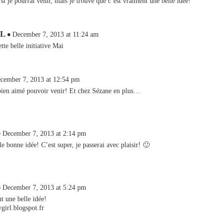
 si je pourrai venir, mais je trouve que c’est vraiment une belle idée!
 L
December 7, 2013 at 11:24 am
tte belle initiative Mai
cember 7, 2013 at 12:54 pm
 bien aimé pouvoir venir! Et chez Sézane en plus…
December 7, 2013 at 2:14 pm
e bonne idée! C’est super, je passerai avec plaisir! 🙂
December 7, 2013 at 5:24 pm
t une belle idée!
ygirl.blogspot.fr