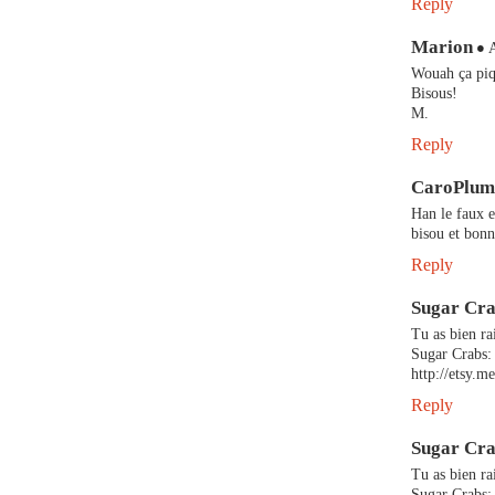
Reply
Marion
Wouah ça piq
Bisous!
M.
Reply
CaroPlum
Han le faux e
bisou et bonn
Reply
Sugar Cr
Tu as bien ra
Sugar Crabs:
http://etsy
Reply
Sugar Cr
Tu as bien ra
Sugar Crabs: