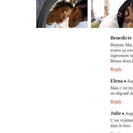
Benedicte
Bonjour Mai,
trouve ça tre
légèrement m
Bisous doux,
Reply
Elena
Aug
Mais c’est im
un dégradé dan
Reply
Julie
Augu
C’est vraimen
dans le bois.