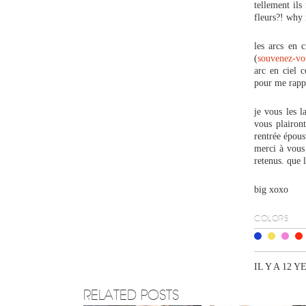
tellement ils
fleurs?! why 
les arcs en 
(
souvenez-vo
arc en ciel 
pour me rapp
je vous les 
vous plairon
rentrée épous
merci à vous 
retenus. que 
big xoxo
COLORS
IL Y A 12 Y
RELATED POSTS