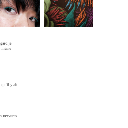
gard je
et même
qu’il y ait
es nervures