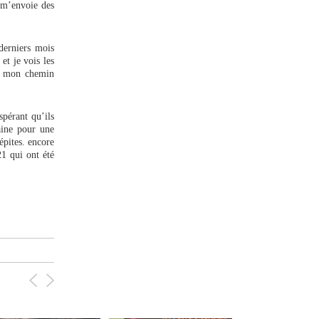
e m’envoie des
derniers mois
et je vois les
ur mon chemin
pérant qu’ils
aine pour une
épites. encore
21 qui ont été