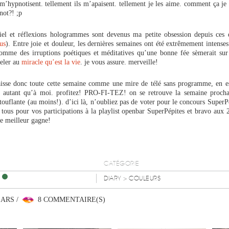
 m’hypnotisent. tellement ils m’apaisent. tellement je les aime. comment ça j
not?! ;p
ciel et réflexions hologrammes sont devenus ma petite obsession depuis ces 
us
). Entre joie et douleur, les dernières semaines ont été extrêmement intenses 
comme des irruptions poétiques et méditatives qu’une bonne fée sèmerait s
eler au
miracle qu’est la vie
. je vous assure. merveille!
laisse donc toute cette semaine comme une mire de télé sans programme, en es
t autant qu’à moi. profitez! PRO-FI-TEZ! on se retrouve la semaine proch
touflante (au moins!). d’ici là, n’oubliez pas de voter pour le concours SuperP
tous pour vos participations à la playlist openbar SuperPépites et bravo aux 
le meilleur gagne!
CATÉGORIE
DIARY
> COULEURS
EARS /
8 COMMENTAIRE(S)