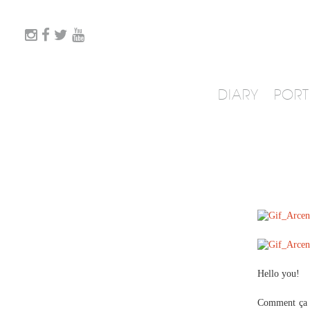
DIARY
PORT
Hello you!
Comment ça v