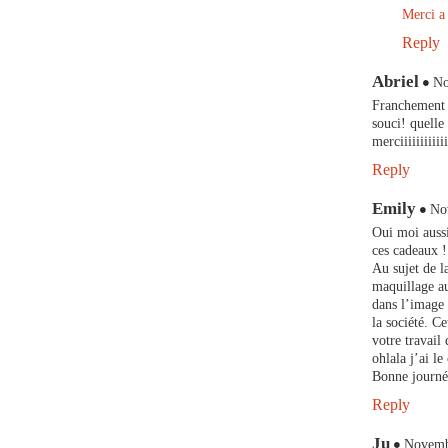
Merci a 
Reply
Abriel
No
Franchement q
souci! quelle
merciiiiiiiiiiiii
Reply
Emily
No
Oui moi aussi
ces cadeaux !
Au sujet de la
maquillage au
dans l’image 
la société. C
votre travai
ohlala j’ai l
Bonne journé
Reply
Ju
Novemb