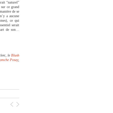
rait “naturel”
é sur ce grand
 manière de se
 n’y a aucune
mmes), ce qui
sentiel serait
 part de son…
lerc, le
Blush
aroche Posay
,