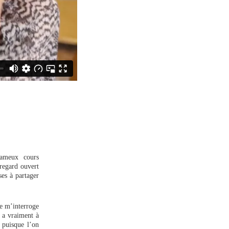
fameux cours
 regard ouvert
ses à partager
je m’interroge
a a vraiment à
 puisque l’on