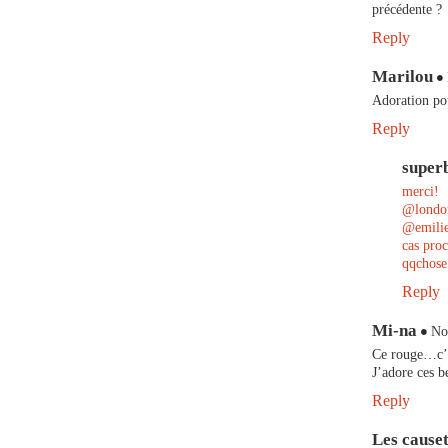
précédente ?
Reply
Marilou
Adoration pou
Reply
super
merci!
@london
@emilien
cas proc
qqchose
Reply
Mi-na
No
Ce rouge…c’e
J’adore ces b
Reply
Les causet