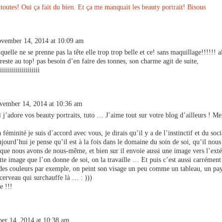
toutes! Oui ça fait du bien. Et ça me manquait les beauty portrait! Bisous
vember 14, 2014 at 10:09 am
uelle ne se prenne pas la tête elle trop trop belle et ce! sans maquillage!!!!!! a
 reste au top! pas besoin d’en faire des tonnes, son charme agit de suite,
iiiiiiiiiiiiiiiiiii
vember 14, 2014 at 10:36 am
 j’adore vos beauty portraits, tuto … J’aime tout sur votre blog d’ailleurs ! Me
 féminité je suis d’accord avec vous, je dirais qu’il y a de l’instinctif et du soci
jourd’hui je pense qu’il est à la fois dans le domaine du soin de soi, qu’il nous
que nous avons de nous-même, et bien sur il envoie aussi une image vers l’extér
ette image que l’on donne de soi, on la travaille … Et puis c’est aussi carrément
l des couleurs par exemple, on peint son visage un peu comme un tableau, un p
e cerveau qui surchauffe là … : )))
e !!!
er 14, 2014 at 10:38 am