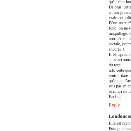
qu’il était h
De plus, cett
si moi je ne 
vraiment jolie
D’un autre cô
fond, on ne s
maquillage, l
notre être…ma
sociale, pour
encore?!).
Bref, après, i
aussi reconna
du tout.
n.b: cette qu
rentrer dans 
qu’on ne l’ac
suis pas en po
Je m’arrête l
Baci 🙂
Reply
Londonc
Elle est rayo
Puis-je te d