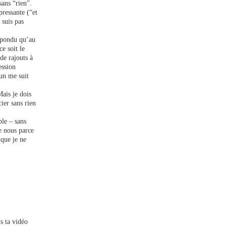
sans “rien”.
pressante (“et
 suis pas
répondu qu’au
e soit le
de rajouts à
ession
’un me suit
Mais je dois
ier sans rien
ple – sans
e nous parce
 que je ne
s ta vidéo