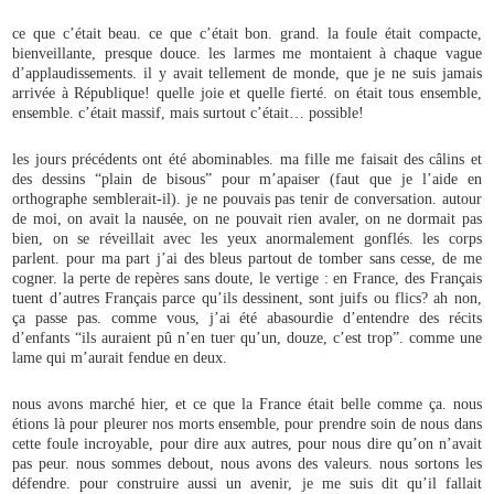
ce que c’était beau. ce que c’était bon. grand. la foule était compacte,
bienveillante, presque douce. les larmes me montaient à chaque vague
d’applaudissements. il y avait tellement de monde, que je ne suis jamais
arrivée à République! quelle joie et quelle fierté. on était tous ensemble,
ensemble. c’était massif, mais surtout c’était… possible!
les jours précédents ont été abominables. ma fille me faisait des câlins et
des dessins “plain de bisous” pour m’apaiser (faut que je l’aide en
orthographe semblerait-il). je ne pouvais pas tenir de conversation. autour
de moi, on avait la nausée, on ne pouvait rien avaler, on ne dormait pas
bien, on se réveillait avec les yeux anormalement gonflés. les corps
parlent. pour ma part j’ai des bleus partout de tomber sans cesse, de me
cogner. la perte de repères sans doute, le vertige : en France, des Français
tuent d’autres Français parce qu’ils dessinent, sont juifs ou flics? ah non,
ça passe pas. comme vous, j’ai été abasourdie d’entendre des récits
d’enfants “ils auraient pû n’en tuer qu’un, douze, c’est trop”. comme une
lame qui m’aurait fendue en deux.
nous avons marché hier, et ce que la France était belle comme ça. nous
étions là pour pleurer nos morts ensemble, pour prendre soin de nous dans
cette foule incroyable, pour dire aux autres, pour nous dire qu’on n’avait
pas peur. nous sommes debout, nous avons des valeurs. nous sortons les
défendre. pour construire aussi un avenir, je me suis dit qu’il fallait