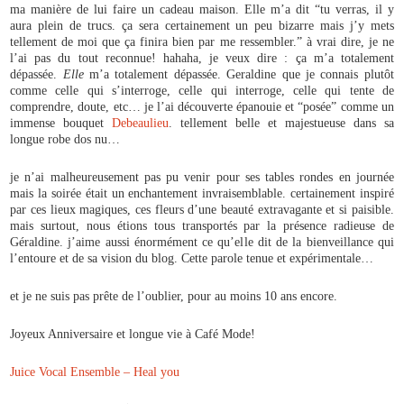
ma manière de lui faire un cadeau maison. Elle m’a dit “tu verras, il y
aura plein de trucs. ça sera certainement un peu bizarre mais j’y mets
tellement de moi que ça finira bien par me ressembler.” à vrai dire, je ne
l’ai pas du tout reconnue! hahaha, je veux dire : ça m’a totalement
dépassée.
Elle
m’a totalement dépassée. Geraldine que je connais plutôt
comme celle qui s’interroge, celle qui interroge, celle qui tente de
comprendre, doute, etc… je l’ai découverte épanouie et “posée” comme un
immense bouquet
Debeaulieu
. tellement belle et majestueuse dans sa
longue robe dos nu…
je n’ai malheureusement pas pu venir pour ses tables rondes en journée
mais la soirée était un enchantement invraisemblable. certainement inspiré
par ces lieux magiques, ces fleurs d’une beauté extravagante et si paisible.
mais surtout, nous étions tous transportés par la présence radieuse de
Géraldine. j’aime aussi énormément ce qu’elle dit de la bienveillance qui
l’entoure et de sa vision du blog. Cette parole tenue et expérimentale…
et je ne suis pas prête de l’oublier, pour au moins 10 ans encore.
Joyeux Anniversaire et longue vie à Café Mode!
Juice Vocal Ensemble – Heal you