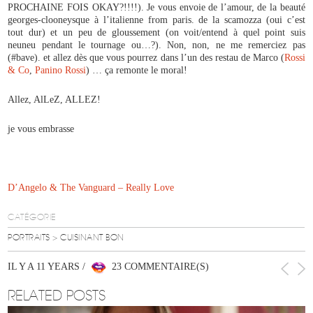
PROCHAINE FOIS OKAY?!!!!). Je vous envoie de l’amour, de la beauté
georges-clooneysque à l’italienne from paris. de la scamozza (oui c’est
tout dur) et un peu de gloussement (on voit/entend à quel point suis
neuneu pendant le tournage ou…?). Non, non, ne me remerciez pas
(#bave). et allez dès que vous pourrez dans l’un des restau de Marco (
Rossi
& Co
,
Panino Rossi
) … ça remonte le moral!
Allez, AlLeZ, ALLEZ!
je vous embrasse
D’Angelo & The Vanguard – Really Love
CATÉGORIE
PORTRAITS
> CUISINANT BON
IL Y A 11 YEARS /
23 COMMENTAIRE(S)
RELATED POSTS