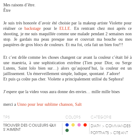
Mes raisons d’être.
Être
Je suis très honorée d’avoir été choisie par la makeup artiste Violette pour
réaliser ce
backstage
pour le
ELLE
. En rentrant chez moi après ce
shooting, je me suis maquillée comme une malade pendant 2 semaines non
stop. Je gardais ma peau presque nue et couvrait ma bouche ou mes
paupières de gros blocs de couleurs. Et ma foi, cela fait un bien fou!!!
Et c’est drôle comme les choses changent car avant la couleur c’était lié à
une maestria, à une sophistication extrême (Tien pour Dior, ou Serge
Lutens, Saint lolo bien sur…) alors qu’aujourd’hui, la couleur est un
jaillissement. Un émerveillement simple, ludique, spontané. J’adore!
Et puis ça coûte pas cher. Violette a principalement utilisé du Sephora!
J’espere que la video vous aura donne des envies… mille mille bises
merci a
Unno pour leur sublime chanson, Salt
TIPS
COLORS
CATÉGORIE
TROUVER DES COULEURS QUI
DIARY
> COMMANDES
S’AIMENT
PORTRAITS
> CREANT