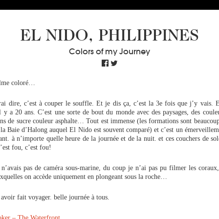
EL NIDO, PHILIPPINES
Colors of my Journey
alme coloré…
ai dire, c’est à couper le souffle. Et je dis ça, c’est la 3e fois que j’y vais. 
 il y a 20 ans. C’est une sorte de bout du monde avec des paysages, des coule
ns de sucre couleur asphalte… Tout est immense (les formations sont beaucoup
 la Baie d’Halong auquel El Nido est souvent comparé) et c’est un émerveille
ant. à n’importe quelle heure de la journée et de la nuit. et ces couchers de sol
’est fou, c’est fou!
 n’avais pas de caméra sous-marine, du coup je n’ai pas pu filmer les coraux,
auxquelles on accède uniquement en plongeant sous la roche…
 avoir fait voyager. belle journée à tous.
ker – The Waterfront