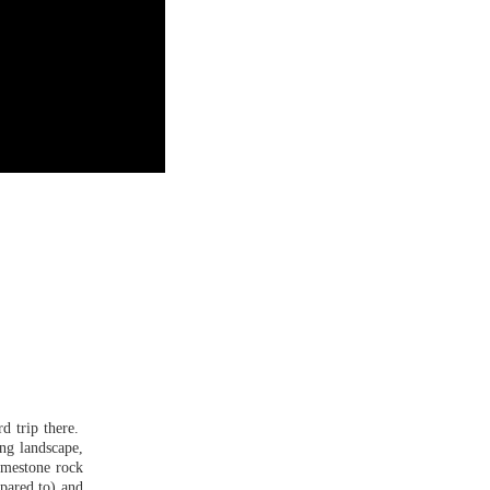
rd trip there.
ng landscape,
limestone rock
pared to) and