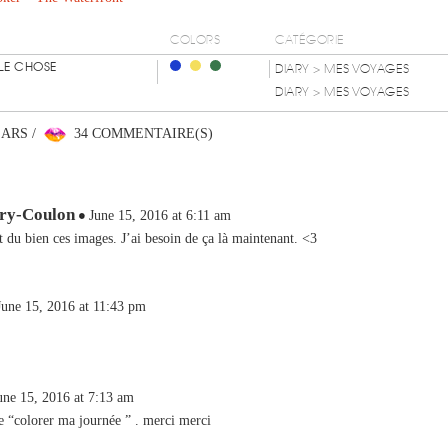
COLORS
CATÉGORIE
LLE CHOSE
DIARY
> MES VOYAGES
DIARY
> MES VOYAGES
EARS /
34 COMMENTAIRE(S)
ery-Coulon
June 15, 2016 at 6:11 am
t du bien ces images. J’ai besoin de ça là maintenant. <3
June 15, 2016 at 11:43 pm
une 15, 2016 at 7:13 am
e “colorer ma journée ” . merci merci