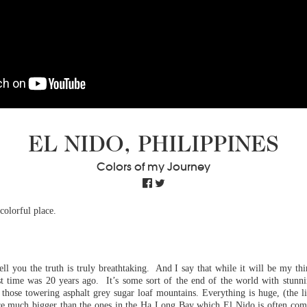
EL NIDO, PHILIPPINES
Colors of my Journey
colorful place.
ell you the truth is truly breathtaking. And I say that while it will be my thi
st time was 20 years ago. It’s some sort of the end of the world with stunni
 those towering asphalt grey sugar loaf mountains. Everything is huge, (the 
re much bigger than the ones in the Ha Long Bay which El Nido is often com