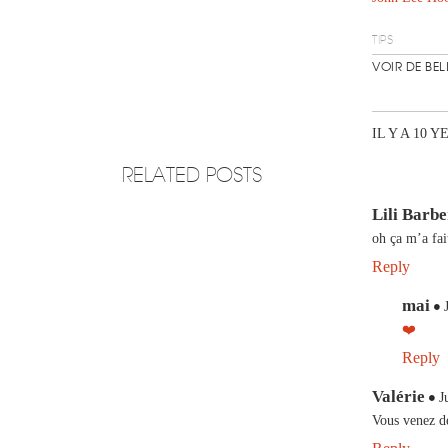
TIPS
VOIR DE BE
IL Y A 10 Y
RELATED POSTS
Lili Barb
oh ça m’a fai
Reply
mai
❤️
Reply
Valérie
J
Vous venez d