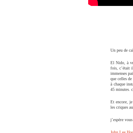
Un peu de c
El Nido, à vr
fois, c’était
immenses pai
que celles de
à chaque inst
45 minutes. c
Et encore, je
les criques 
j’espère vous
John Lee Hoo