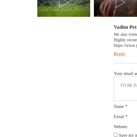
Vadim Pet
We also visi
Highly recom
https://www
Reply
Your email ad
Name
*
Email
*
Website
Save my na