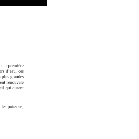
Et la première
urs d’eau, ces
 plus grandes
ment renouvelé
eil qui durent
 les poissons,