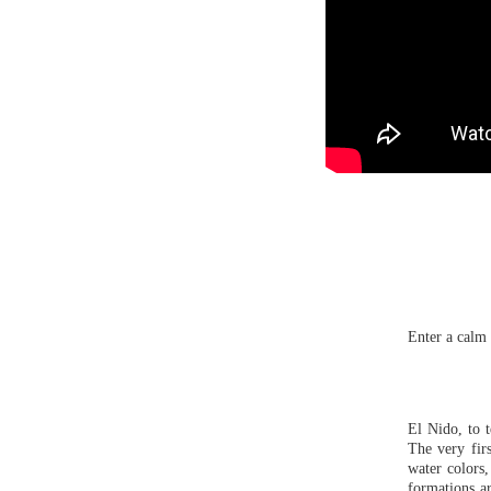
Enter a calm 
El Nido, to t
The very fir
water colors,
formations a