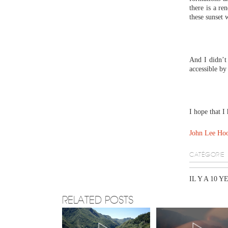
there is a r
these sunset 
And I didn’t 
accessible b
I hope that I 
John Lee Hoo
CATÉGORIE
IL Y A 10 Y
RELATED POSTS