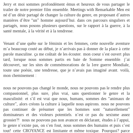
Jerry et moi sommes profondément émus et heureux de vous partager le
trailer de notre premier film ensemble. Meetings with Remarkable Men est
né d’un désir partagé de changer la culture du genre, en proposant d’autres
manières d’être “un” homme aujourd’hui. dans ces parcours singuliers et
partagés, nous posons plusieurs questions, sur le rapport à la guerre, à la
santé mentale, à la vérité et à la tendresse.
Venant d’une quête sur le féminin et les femmes, cette nouvelle aventure
m’a beaucoup couté au début, je n’arrivais pas à donner de la place à cette
parole masculine. ça me coûtait de les écouter. mon coeur s’est ouvert plus
tard, lorsque nous sommes partis en baie de Somme ensemble. j’ai
découvert, sur les sites de commémorations de la 1ere guerre Mondiale,
toute une poésie, une tendresse, que je n’avais pas imaginé avant. voilà,
mon cheminement :
nous ne pouvons pas changé le monde, nous ne pouvons pas le rendre plus
compassionnel, plus sure, plus vrai, sans questionner le genre et la
masculinité. et s’il est vrai que nous, humans, sommes des “animaux de
culture”, alors créons la culture à laquelle nous aspirons. nous ne pouvons
pas continuer de présumer que les hommes sont “naturellement”
dominateurs et des violeurs potentiels. n’est ce pas du sexisme assez
grossier?! nous ne pouvons pas non avancer en déclarant, études à l’appui,
le genre n’existe pas, on s’en fout, nous sommes des humains et puis c’est
tout! cette CROYANCE est limitante et même toxique. Pourquoi? parce