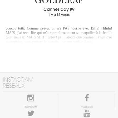
GOLDLEAF
Cannes day #9
Il y a 15 years
coucou tutti, Comme prévu, on n'a PAS tourné avec Billy! Hihihi!
MAIS, j'ai revu Rie qui m'a montré comment se maquiller à la feuille
d'or! mais si! MAIS SIIII ! enjoy! ps : j'ajoute que comme il s'agit d'or
alimentaire, vous pouvez le manger... on me souffle à ma…
INSTAGRAM
RÉSEAUX
INSTAGRAM
FACEBOOK