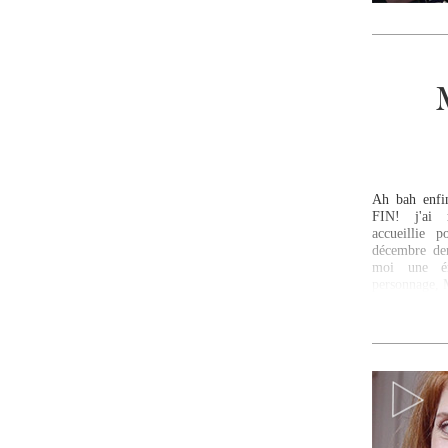
Ah bah enfi
FIN! j'ai 
accueillie 
décembre der
moi une én
personnage, 