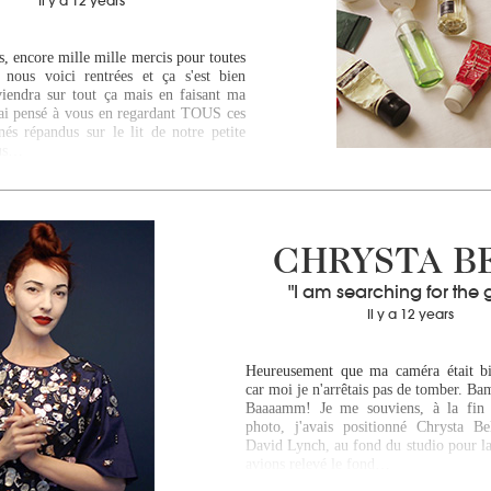
Il y a 12 years
ls, encore mille mille mercis pour toutes
 nous voici rentrées et ça s'est bien
viendra sur tout ça mais en faisant ma
j'ai pensé à vous en regardant TOUS ces
nés répandus sur le lit de notre petite
ous…
CHRYSTA B
"I am searching for the 
Il y a 12 years
Heureusement que ma caméra était bi
car moi je n'arrêtais pas de tomber. B
Baaaamm! Je me souviens, à la fin 
photo, j'avais positionné Chrysta Be
David Lynch, au fond du studio pour la
avions relevé le fond…