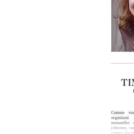
TI
Comme vou
organisont
mensuelles 
(cheveux, cor
experts des m