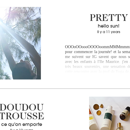
PRETTY
hello sun!
Il y a 11 years
OOOoOOoooOOOOoommMMMmmm
pour commencer la journée! et la sema
me suivent sur IG savent que nous s
avec les enfants à l'Ile Maurice. j'en
très beaux souvenirs, une sensation d
cette rencontre avec la prof de Yoga d
DOUDOU
TROUSSE
ce qu'on emporte