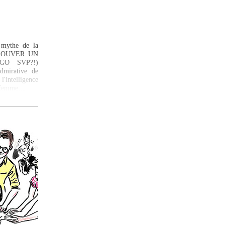
 mythe de la
TROUVER UN
O SVP?!)
dmirative de
 l'intelligence
la femme…