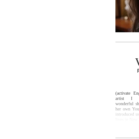
(activate En
artist I
wonderful s
her own Yout
introduced us
lives in New