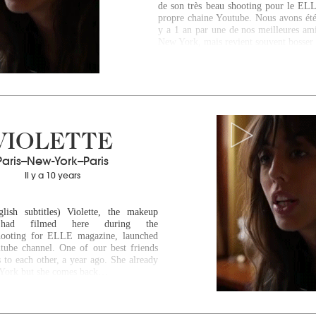
de son très beau shooting pour le ELL
propre chaine Youtube. Nous avons été 
y a 1 an par une de nos meilleures ami
New York, mais revient souvent bosse
VIOLETTE
Paris--New-York--Paris
Il y a 10 years
glish subtitles) Violette, the makeup
 had filmed here during the
hooting for ELLE magazine, launched
ube channel. One of our best friends
 to each other, a year ago. She already
 York but she comes back…