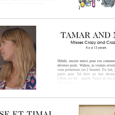
pour vous faire des diagnostics…
TAMAR AND
Misses Crazy and Craz
Il y a 13 years
Hihihi, encore merci pour vos comment
derniers posts. Wahou, je voulais reveni
vous présentant ces 2 beautés. En fait, 
partir pour Tel Aviv en mai derni
Céline me dit : appelle Tamar de ma pa
elle est top et…