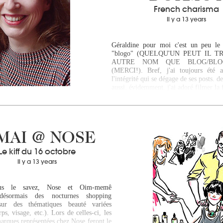
French charisma
Il y a 13 years
Géraldine pour moi c'est un peu le
"blogo" (QUELQU'UN PEUT IL 
AUTRE NOM QUE BLOG/BLOG
(MERCI!). Bref, j'ai toujours été a
l'intégrité qui se dégage de ses posts. de
aussi. évidemment. j'ai adoré filmer 
MAI @ NOSE
Le kiff du 16 octobre
Il y a 13 years
s le savez, Nose et Oim-memê
 désormais des nocturnes shopping
sur des thématiques beauté variées
ps, visage, etc.). Lors de celles-ci, les
arques représentées chez Nose feront le