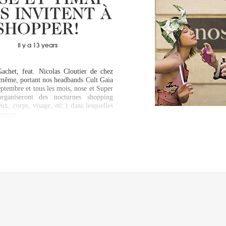
SE ET TIMAI
S INVITENT À
SHOPPER!
Il y a 13 years
achet, feat. Nicolas Cloutier de chez
même, portant nos headbands Cult Gaia
eptembre et tous les mois, nose et Super
ganiseront des nocturnes shopping
ux, corps, visage, etc.) dans lesquelles
ourront…