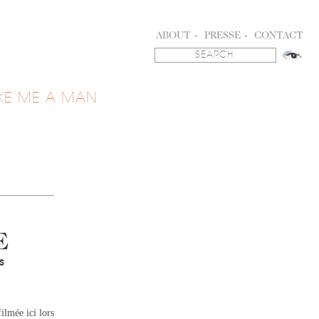
ABOUT
PRESSE
CONTACT
KE ME A MAN
E
s
ilmée ici lors