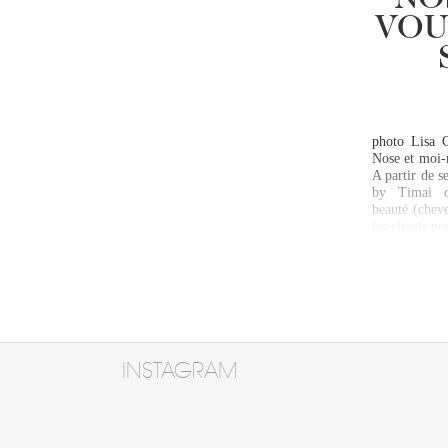
NO
VOU
photo Lisa G
Nose et moi-
A partir de s
by Timai or
beauté (cheve
les clients p
INSTAGRAM