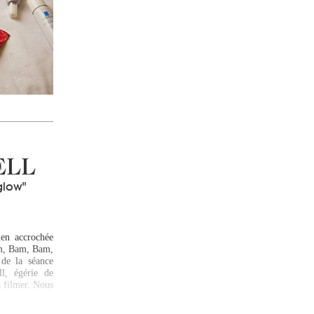
ELL
glow"
en accrochée
am, Bam, Bam,
de la séance
ll, égérie de
 filmer. Nous