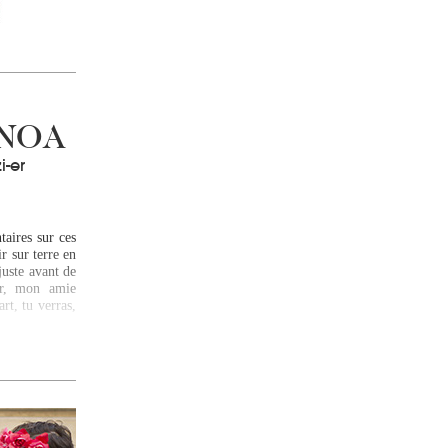
 NOA
i-er
aires sur ces
r sur terre en
juste avant de
er, mon amie
rt, tu verras,