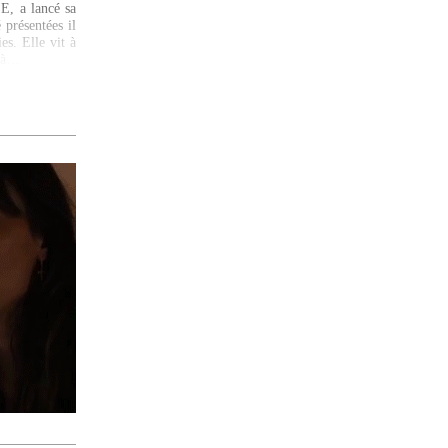
E, a lancé sa
présentées il
es. Elle vit à
r à…