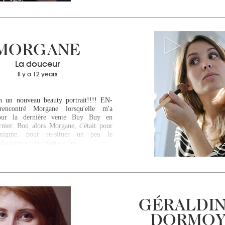
MORGANE
La douceur
Il y a 12 years
n un nouveau beauty portrait!!!! EN-
rencontré Morgane lorsqu'elle m'a
pour la dernière vente Buy Buy en
nier. Bon alors Morgane, c'était pour
igme. pour re-situer un peu le
Morgane est la créatrice des…
GÉRALDI
DORMO