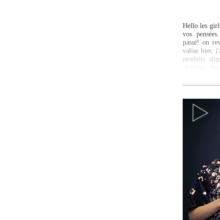
Hello les gir
vos pensées.
passé! on re
valise hier, 
produits alig
chambre. V