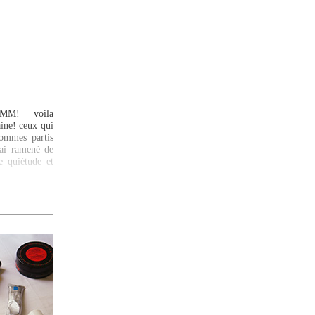
MM! voila
ine! ceux qui
ommes partis
 ai ramené de
e quiétude et
e…