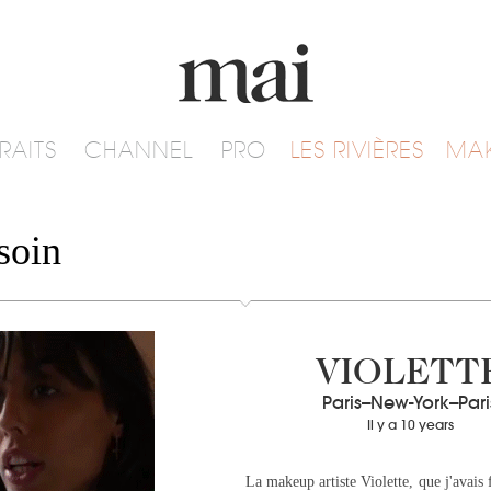
RAITS
CHANNEL
PRO
LES RIVIÈRES
MA
soin
VIOLETT
Paris--New-York--Pari
Il y a 10 years
La makeup artiste Violette, que j'avais f