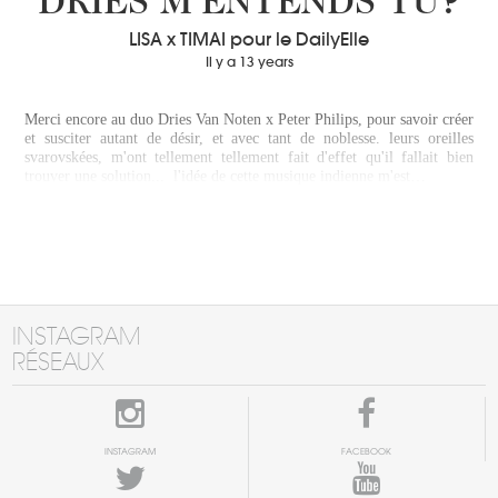
DRIES M’ENTENDS TU?
LISA x TIMAI pour le DailyElle
Il y a 13 years
Merci encore au duo Dries Van Noten x Peter Philips, pour savoir créer
et susciter autant de désir, et avec tant de noblesse. leurs oreilles
svarovskées, m'ont tellement tellement fait d'effet qu'il fallait bien
trouver une solution... l'idée de cette musique indienne m'est…
INSTAGRAM
RÉSEAUX
INSTAGRAM
FACEBOOK