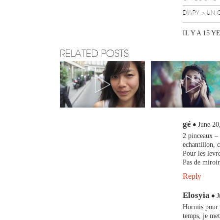
DIARY
> UN 
IL Y A 15 Y
RELATED POSTS
gé
June 20
2 pinceaux – 
echantillon, 
Pour les lev
Pas de miroir
Reply
Elosyia
J
Hormis pour l
temps, je met