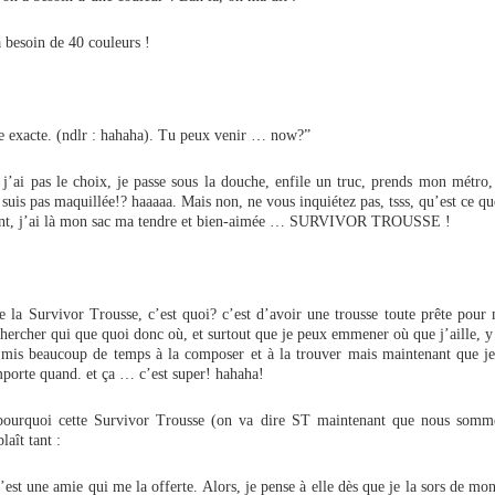
 besoin de 40 couleurs !
re exacte. (ndlr : hahaha). Tu peux venir … now?”
 j’ai pas le choix, je passe sous la douche, enfile un truc, prends mon métro
 suis pas maquillée!? haaaaa. Mais non, ne vous inquiétez pas, tsss, qu’est ce q
ent, j’ai là mon sac ma tendre et bien-aimée … SURVIVOR TROUSSE !
 la Survivor Trousse, c’est quoi? c’est d’avoir une trousse toute prête pour
chercher qui que quoi donc où, et surtout que je peux emmener où que j’aille, 
i mis beaucoup de temps à la composer et à la trouver mais maintenant que je 
porte quand. et ça … c’est super! hahaha!
ourquoi cette Survivor Trousse (on va dire ST maintenant que nous somm
laît tant :
c’est une amie qui me la offerte. Alors, je pense à elle dès que je la sors de mon