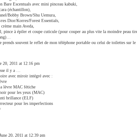
on Bare Escentuals avec mini pinceau kabuki,
ara (échantillon),
hanel/Bobby Brown/Shu Uemura,
res Dior/Korres/Forest Essentials,
e crème main Aveda,
, pince à épiler et coupe cuticule (pour couper au plus vite la moindre peau tir
sang)…
e prends souvent le reflet de mon téléphone portable ou celui de toilettes sur 
e 20, 2011 at 12:16 pm
sse il y a …
oire avec miroir intégré avec :
èvre
a lèvre MAC fétiche
noir pour les yeux (MAC)
nti brillance (ELF)
recteur pour les imperfections
^
June 20, 2011 at 12:39 pm