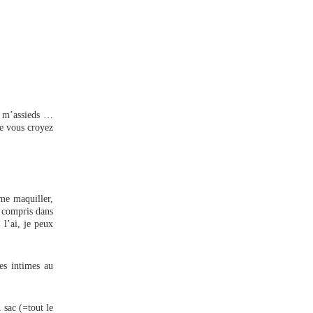
, m’assieds …
ue vous croyez
 me maquiller,
y compris dans
l’ai, je peux
es intimes au
 sac (=tout le