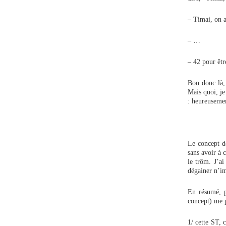
– Timai, on a
– …
– 42 pour êt
Bon donc là,
Mais quoi, je
: heureusem
Le concept de
sans avoir à 
le trôm. J’a
dégainer n’im
En résumé, p
concept) me p
1/ cette ST, 