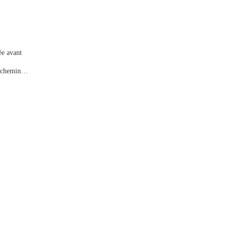
ée avant
le chemin…