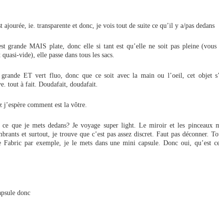
t ajourée, ie. transparente et donc, je vois tout de suite ce qu’il y a/pas dedans
est grande MAIS plate, donc elle si tant est qu’elle ne soit pas pleine (vous
 quasi-vide), elle passe dans tous les sacs.
 grande ET vert fluo, donc que ce soit avec la main ou l’oeil, cet objet s’
e. tout à fait. Doudafait, doudafait.
 j’espère comment est la vôtre.
t ce que je mets dedans? Je voyage super light. Le miroir et les pinceaux m
brants et surtout, je trouve que c’est pas assez discret. Faut pas déconner. To
e Fabric par exemple, je le mets dans une mini capsule. Donc oui, qu’est c
apsule donc