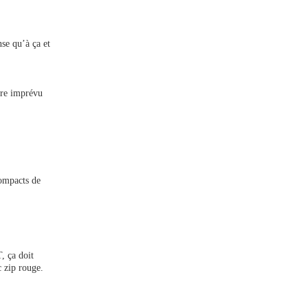
nse qu’à ça et
aire imprévu
compacts de
, ça doit
 zip rouge.