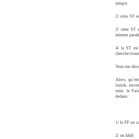
temps)
2/ cette ST es
3/ cette ST 
mienne paraît
4/ la ST est
cherche-trouv
Vous me direz
Alors, qu’es
lourds, encom
mini. le Fac
dedans :
1/ le FF en c
2/ un khôl