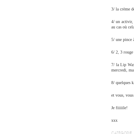
3/ la crème d
4/ un activ
au cas où cela
5/ une pince à
6/ 2, 3 rouge
7/ la Lip Wax
mercredi, mai
8/ quelques k
et vous, vous
Je fiiiiile!
xxx
CATÉGORIE