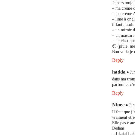
Je pars toujo
– ma crème d
– ma crème A
– lime à ongl
il faut absol
– un miroir 
– un mascara
– un élastiqu
🙂 (pluie, mè
Bon voilà je 
Reply
hadda
Ju
dans ma trous
parfum et c’e
Reply
Ninee
Jun
Il faut que j
vraiment être
Elle passe au
Dedans:
– 1 kajal Lak