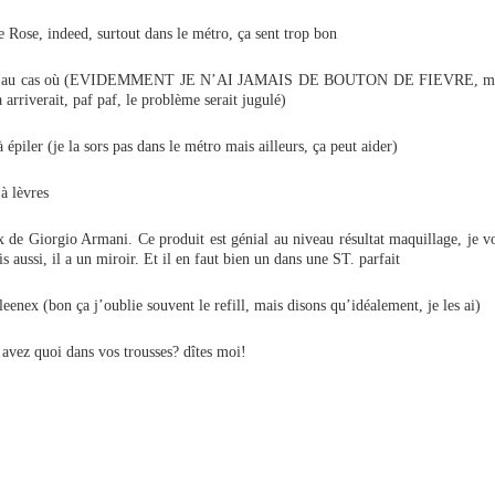
e Rose, indeed, surtout dans le métro, ça sent trop bon
ir, au cas où (EVIDEMMENT JE N’AI JAMAIS DE BOUTON DE FIEVRE, mais
 arriverait, paf paf, le problème serait jugulé)
 épiler (je la sors pas dans le métro mais ailleurs, ça peut aider)
 à lèvres
 de Giorgio Armani. Ce produit est génial au niveau résultat maquillage, je v
s aussi, il a un miroir. Et il en faut bien un dans une ST. parfait
leenex (bon ça j’oublie souvent le refill, mais disons qu’idéalement, je les ai)
 avez quoi dans vos trousses? dîtes moi!