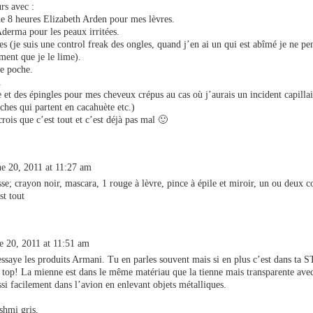
urs avec :
e 8 heures Elizabeth Arden pour mes lèvres.
derma pour les peaux irritées.
es (je suis une control freak des ongles, quand j’en ai un qui est abîmé je ne pe
ument que je le lime).
de poche.
.
e et des épingles pour mes cheveux crépus au cas où j’aurais un incident capill
ches qui partent en cacahuète etc.)
crois que c’est tout et c’est déjà pas mal 🙂
ne 20, 2011 at 11:27 am
se; crayon noir, mascara, 1 rouge à lèvre, pince à épile et miroir, un ou deux 
st tout
e 20, 2011 at 11:51 am
’essaye les produits Armani. Tu en parles souvent mais si en plus c’est dans ta ST
 top! La mienne est dans le même matériau que la tienne mais transparente avec
ssi facilement dans l’avion en enlevant objets métalliques.
shmi gris,