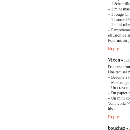
– 1 échantill
– 1 mini masc
– 1 rouge C
– 1 baume lèv
– 1 mini tub
– Paracetamol
effusion de 
Pour miroir j
Reply
Vixen
Jun
Dans ma trou
Une trousse n
– Beaume à l
– Mon rouge 
– Un crayon 
– Du papier a
– Un mini cor
Voila voila ^
bisous
Reply
bouchez