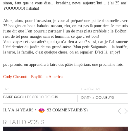
sinon, faut que je vous dise… breaking news, aujourd’hui… j’ai 35 ans!
YOOOOOO! hahaha!
Alors, alors, pour l’occasion, je vous ai préparé une petite ritournelle avec
35 bougies au bout. hahaha. naaaan, rho, on est pas là pour rire. Je me suis
juste dit que l’on pourrait partager l’un de mes plats préférés : le BoBun!
rien de tel pour manger sain et hummm, ce que c’est bon!
Vous voyez cet avocatier? quoi ça n’a rien à voir? si, si, car je l’ai ramené
l’été dernier du jardin de ma grand-mère. Mon petit Saïgonais… la bouffe,
la terre, la famille, c’est quelque chose. on en reparler. D’ici là, enjoy!
ps : promis, on apprendra à faire des pâtés impériaux une prochaine fois.
Cody Chesnutt : Boylife in America
TIPS
CATÉGORIE
FAIRE QQCH DE SES 10 DOIGTS
DIARY
> COULEURS
IL Y A 14 YEARS /
93 COMMENTAIRE(S)
RELATED POSTS