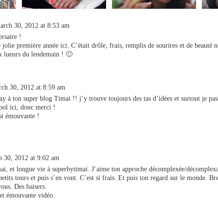
arch 30, 2012 at 8:53 am
rsaire !
 jolie première année ici. C’était drôle, frais, remplis de sourires et de beauté n
x lueurs du lendemain ! 🙂
ch 30, 2012 at 8:59 am
y à ton super blog Timai !! j’y trouve toujours des tas d’idées et surtout je pas
ol ici, donc merci !
st émouvante !
 30, 2012 at 9:02 am
i, et longue vie à superbytimai. J’aime ton approche décomplexée/décomplexa
petits tours et puis s’en vont. C’est si frais. Et puis ton regard sur le monde. Br
vous. Des baisers.
e et émouvante vidéo.