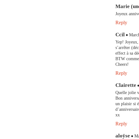
Marie (une
Joyeux annive
Reply
Ccil
March
Yep! Joyeux, 
s’arrêter (dé
effect à sa d
BTW comme d’
Cheers!
Reply
Clairette
Quelle jolie 
Bon anniversa
un plaisir si 
d’anniversair
xx
Reply
aloÿse
Ma