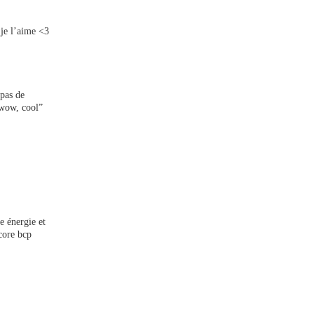
 je l’aime <3
 pas de
“wow, cool”
e énergie et
ncore bcp