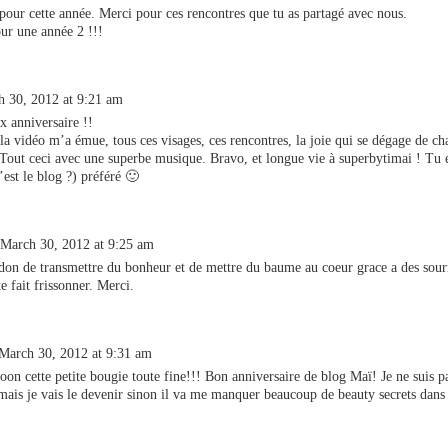
our cette année. Merci pour ces rencontres que tu as partagé avec nous.
our une année 2 !!!
 30, 2012 at 9:21 am
x anniversaire !!
 vidéo m’a émue, tous ces visages, ces rencontres, la joie qui se dégage de ch
 Tout ceci avec une superbe musique. Bravo, et longue vie à superbytimai ! Tu 
’est le blog ?) préféré 🙂
March 30, 2012 at 9:25 am
don de transmettre du bonheur et de mettre du baume au coeur grace a des souri
e fait frissonner. Merci.
March 30, 2012 at 9:31 am
on cette petite bougie toute fine!!! Bon anniversaire de blog Maï! Je ne suis p
 mais je vais le devenir sinon il va me manquer beaucoup de beauty secrets dans 