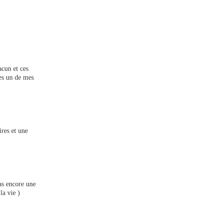
acun et ces
es un de mes
res et une
as encore une
la vie )