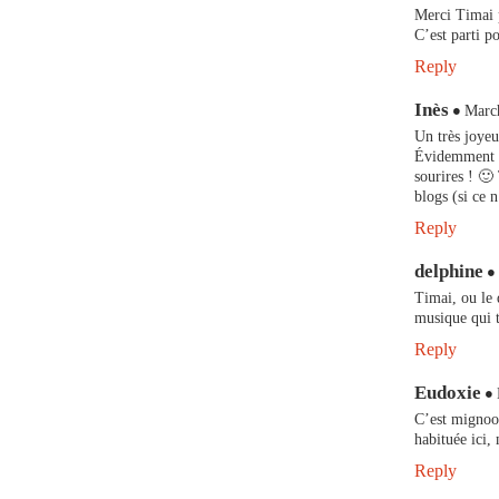
Merci Timai p
C’est parti p
Reply
Inès
March
Un très joyeu
Évidemment la
sourires ! 🙂
blogs (si ce n
Reply
delphine
Timai, ou le 
musique qui t
Reply
Eudoxie
C’est mignooo
habituée ici,
Reply