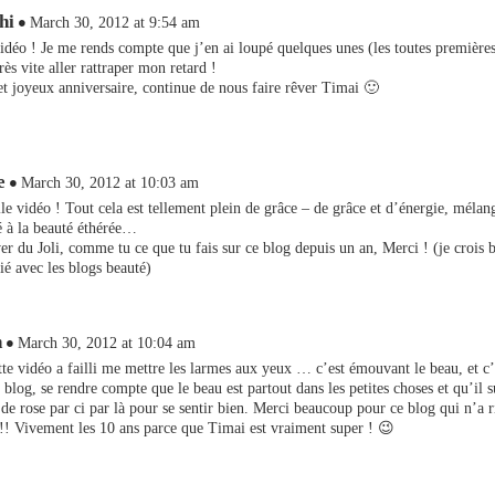
hi
March 30, 2012 at 9:54 am
déo ! Je me rends compte que j’en ai loupé quelques unes (les toutes premières
rès vite aller rattraper mon retard !
 et joyeux anniversaire, continue de nous faire rêver Timai 🙂
e
March 30, 2012 at 10:03 am
e vidéo ! Tout cela est tellement plein de grâce – de grâce et d’énergie, mélang
é à la beauté éthérée…
r du Joli, comme tu ce que tu fais sur ce blog depuis un an, Merci ! (je crois 
ié avec les blogs beauté)
n
March 30, 2012 at 10:04 am
 vidéo a failli me mettre les larmes aux yeux … c’est émouvant le beau, et c’
 blog, se rendre compte que le beau est partout dans les petites choses et qu’il su
de rose par ci par là pour se sentir bien. Merci beaucoup pour ce blog qui n’a 
!!! Vivement les 10 ans parce que Timai est vraiment super ! 😉