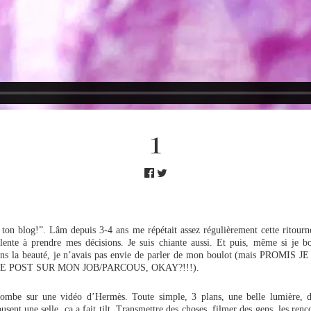
1
 ton blog!”. Lâm depuis 3-4 ans me répétait assez régulièrement cette ritour
 lente à prendre mes décisions. Je suis chiante aussi. Et puis, même si je b
ns la beauté, je n’avais pas envie de parler de mon boulot (mais PROMIS
E POST SUR MON JOB/PARCOUS, OKAY?!!!).
tombe sur une vidéo d’Hermès. Toute simple, 3 plans, une belle lumière, 
usent une selle. ça a fait tilt. Transmettre des choses, filmer des gens, les renco