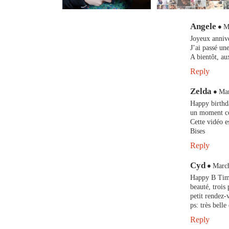
Angele
M
Joyeux annive
J’ai passé une
A bientôt, au
Reply
Zelda
Mar
Happy birthda
un moment co
Cette vidéo e
Bises
Reply
Cyd
March
Happy B Tima
beauté, trois 
petit rendez-
ps: très bell
Reply