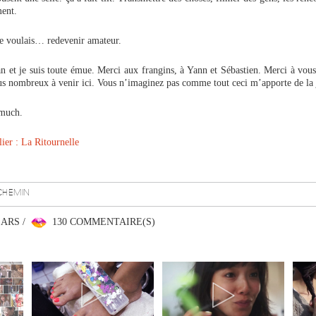
ment.
je voulais… redevenir amateur.
n et je suis toute émue. Merci aux frangins, à Yann et Sébastien. Merci à vous
us nombreux à venir ici. Vous n’imaginez pas comme tout ceci m’apporte de la 
 much.
lier : La Ritournelle
CHEMIN
EARS /
130 COMMENTAIRE(S)