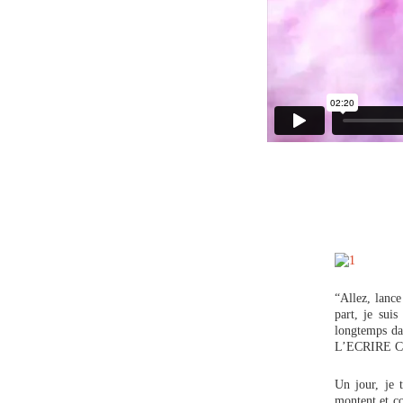
“Allez, lance
part, je suis
longtemps da
L’ECRIRE C
Un jour, je 
montent et co