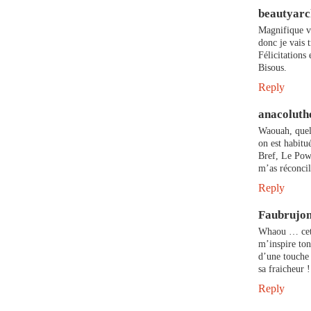
beautyarc
Magnifique vi
donc je vais t
Félicitations
Bisous.
Reply
anacoluth
Waouah, quell
on est habitu
Bref, Le Powe
m’as réconcil
Reply
Faubrujo
Whaou … cette
m’inspire ton
d’une touche 
sa fraicheur 
Reply