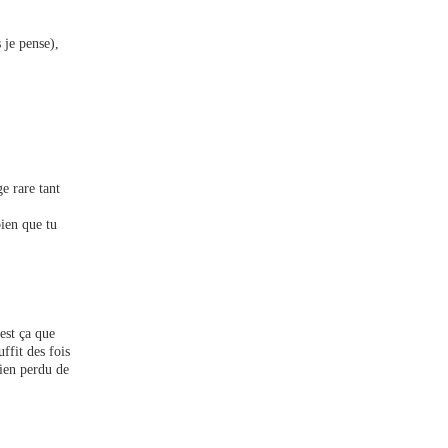
 je pense),
e rare tant
bien que tu
est ça que
ffit des fois
rien perdu de