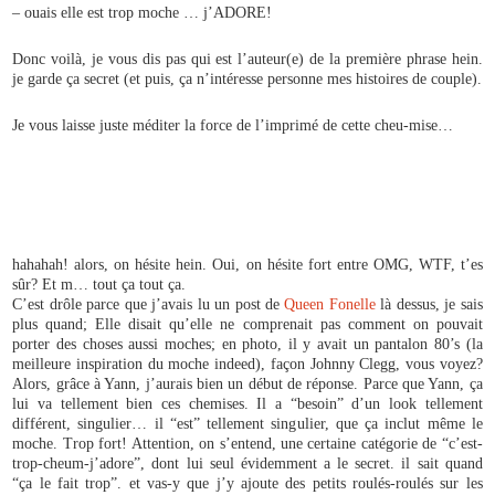
– ouais elle est trop moche … j’ADORE!
Donc voilà, je vous dis pas qui est l’auteur(e) de la première phrase hein.
je garde ça secret (et puis, ça n’intéresse personne mes histoires de couple).
Je vous laisse juste méditer la force de l’imprimé de cette cheu-mise…
hahahah! alors, on hésite hein. Oui, on hésite fort entre OMG, WTF, t’es
sûr? Et m… tout ça tout ça.
C’est drôle parce que j’avais lu un post de
Queen Fonelle
là dessus, je sais
plus quand; Elle disait qu’elle ne comprenait pas comment on pouvait
porter des choses aussi moches; en photo, il y avait un pantalon 80’s (la
meilleure inspiration du moche indeed), façon Johnny Clegg, vous voyez?
Alors, grâce à Yann, j’aurais bien un début de réponse. Parce que Yann, ça
lui va tellement bien ces chemises. Il a “besoin” d’un look tellement
différent, singulier… il “est” tellement singulier, que ça inclut même le
moche. Trop fort! Attention, on s’entend, une certaine catégorie de “c’est-
trop-cheum-j’adore”, dont lui seul évidemment a le secret. il sait quand
“ça le fait trop”. et vas-y que j’y ajoute des petits roulés-roulés sur les