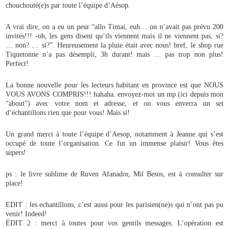
chouchouté(e)s par toute l’équipe d’Aésop.
A vrai dire, on a eu un peur “allo Timai, euh… on n’avait pas prévu 200
invités!!! -oh, les gens disent qu’ils viennent mais il ne viennent pas, si?
… non? … si?”. Heureusement la pluie était avec nous! bref, le shop rue
Tiquetonne n’a pas désempli, 3h durant! mais … pas trop non plus!
Perfect!
La bonne nouvelle pour les lecteurs habitant en province est que NOUS
VOUS AVONS COMPRIS!!! hahaha. envoyez-moi un mp (ici depuis mon
“about”) avec votre nom et adresse, et on vous enverra un set
d’échantillons rien que pour vous! Mais si!
Un grand merci à toute l’équipe d’Aesop, notamment à Jeanne qui s’est
occupé de toute l’organisation. Ce fut un immense plaisir! Vous êtes
supers!
ps : le livre sublime de Ruven Afanador, Mil Besos, est à consulter sur
place!
EDIT : les echantillons, c’est aussi pour les parisien(ne)s qui n’ont pas pu
venir! Indeed!
ÉDIT 2 : merci à toutes pour vos gentils messages. L’opération est