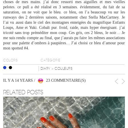
choses de mes mains. j’ai donc ressorti mes aiguilles et mes vieilles
pelotes. ce pull a été réalisé en 3 semaines. évidemment, du fait de sa
saturation, on ne voit que le bleu. ce bleu, on l’a beaucoup vu sur les
runways des 2 dernières saisons, notamment chez Stella MacCartney. Je
l’ai vu aussi dans le ciel des montagnes enneigées du magnifique Enfants
Loups, Ame et Yuki. Cobalt pur. froid, raide, mais hyper énergisant. j’ai
tricoté sans trop préméditer mon coup. Ces gris, ces 2 bleus, le noir… Je
me suis rendu compte au final, que j’aurais pu faire les mêmes associations
pour une palette d’ombres à paupières… J’ai choisi ce bleu d’amour pour
mon spotted #4.
COLORS
CATÉGORIE
DIARY
> COULEURS
IL Y A 14 YEARS /
23 COMMENTAIRE(S)
RELATED POSTS