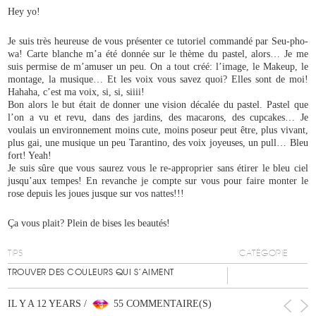
Hey yo!
Je suis très heureuse de vous présenter ce tutoriel commandé par Seu-pho-
wa! Carte blanche m’a été donnée sur le thème du pastel, alors… Je me
suis permise de m’amuser un peu. On a tout créé: l’image, le Makeup, le
montage, la musique… Et les voix vous savez quoi? Elles sont de moi!
Hahaha, c’est ma voix, si, si, siiii!
Bon alors le but était de donner une vision décalée du pastel. Pastel que
l’on a vu et revu, dans des jardins, des macarons, des cupcakes… Je
voulais un environnement moins cute, moins poseur peut être, plus vivant,
plus gai, une musique un peu Tarantino, des voix joyeuses, un pull… Bleu
fort! Yeah!
Je suis sûre que vous saurez vous le re-approprier sans étirer le bleu ciel
jusqu’aux tempes! En revanche je compte sur vous pour faire monter le
rose depuis les joues jusque sur vos nattes!!!
Ça vous plait? Plein de bises les beautés!
TIPS
CATÉGORIE
TROUVER DES COULEURS QUI S’AIMENT
IL Y A 12 YEARS /
55 COMMENTAIRE(S)