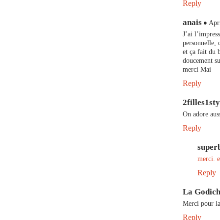
Reply
anais
Apr
J’ai l’impres
personnelle, 
et ça fait du
doucement sur
merci Mai
Reply
2filles1sty
On adore auss
Reply
super
merci. e
Reply
La Godic
Merci pour la
Reply