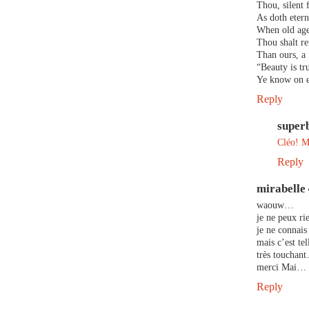
Thou, silent 
As doth etern
When old age 
Thou shalt re
Than ours, a 
“Beauty is tr
Ye know on e
Reply
super
Cléo! M
Reply
mirabelle
waouw…
je ne peux ri
je ne connais
mais c’est tel
très touchan
merci Mai…
Reply