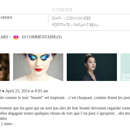
CATÉGORIE
CHEMIN
DIARY
> COMMANDES
PORTRAITS
> PARLANT BEAU
EARS /
10 COMMENTAIRE(S)
e
April 23, 2014 at 8:03 am
ble comme le mot “beauté” est inspirant…c’est choquant, comme disent les jeu
érement que les gens qui ne sont pas sûrs de leur beauté devraient regarder tout
elles dégagent toutes quelques choses de fort que l’on peut s’aproprier…des mo
dées.
e j’aime…