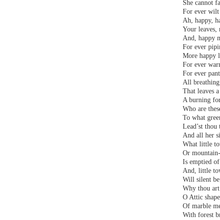
She cannot fa
For ever wilt
Ah, happy, h
Your leaves, 
And, happy m
For ever pipi
More happy l
For ever warm
For ever pant
All breathin
That leaves a
A burning fo
Who are these
To what green
Lead’st thou 
And all her s
What little t
Or mountain-b
Is emptied of
And, little t
Will silent be
Why thou art 
O Attic shape
Of marble me
With forest b