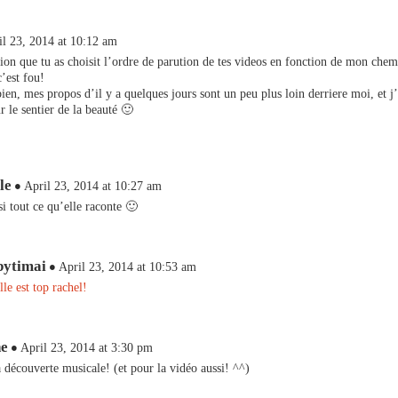
il 23, 2014 at 10:12 am
sion que tu as choisit l’ordre de parution de tes videos en fonction de mon che
c’est fou!
 bien, mes propos d’il y a quelques jours sont un peu plus loin derriere moi, et j
 le sentier de la beauté 🙂
le
April 23, 2014 at 10:27 am
i tout ce qu’elle raconte 🙂
bytimai
April 23, 2014 at 10:53 am
lle est top rachel!
he
April 23, 2014 at 3:30 pm
 découverte musicale! (et pour la vidéo aussi! ^^)