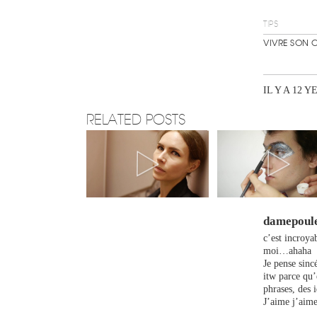
TIPS
VIVRE SON 
IL Y A 12 Y
RELATED POSTS
damepoul
c’est incroya
moi…ahaha
Je pense sinc
itw parce qu’
phrases, des i
J’aime j’aim