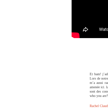
Et bam! j’ad
Lors de notr
m’a aussi ra
amenée ici. l
sont des con
who you are?
Rachel Claudi