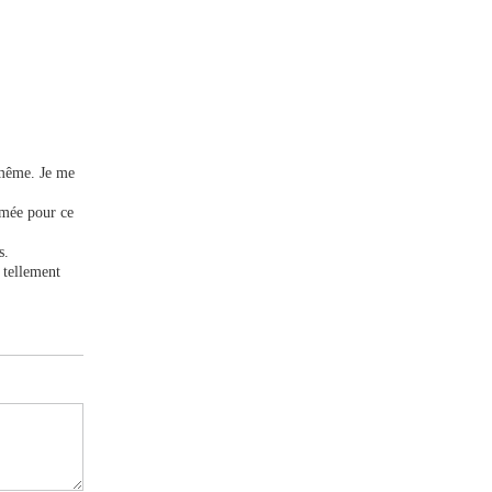
-même. Je me
aimée pour ce
s.
 tellement