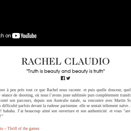
RACHEL CLAUDIO
"Truth is beauty and beauty is truth"
ore à peu près tout ce que Rachel nous raconte. et puis quelle douceur, quell
e séance de shooting, où nous l’avons juste sublimée puis complètement transf
conté son parcours, depuis son Australie natale, sa rencontre avec Martin So
a difficulté parfois devant la rudesse parisienne. elle se sentait tellement naïve…
s! hahaha. J’ai beaucoup aimé son ouverture et son authenticité. et vous “are
!”
o – Thrill of the games