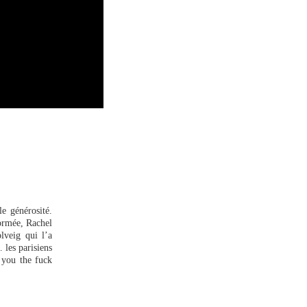
e générosité.
ormée, Rachel
lveig qui l’a
 les parisiens
 you the fuck