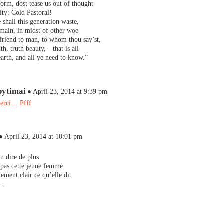
form, dost tease us out of thought
ity: Cold Pastoral!
shall this generation waste,
main, in midst of other woe
friend to man, to whom thou say’st,
uth, truth beauty,—that is all
arth, and all ye need to know.”
bytimai
April 23, 2014 at 9:39 pm
erci… Pfff
April 23, 2014 at 10:01 pm
en dire de plus
 pas cette jeune femme
lement clair ce qu’elle dit
t…