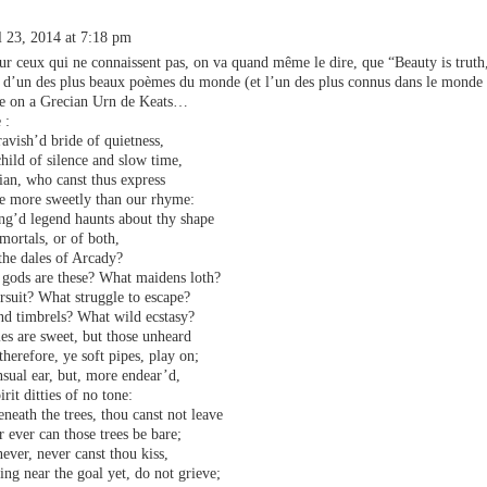
l 23, 2014 at 7:18 pm
ur ceux qui ne connaissent pas, on va quand même le dire, que “Beauty is truth,
t d’un des plus beaux poèmes du monde (et l’un des plus connus dans le monde
e on a Grecian Urn de Keats…
 :
ravish’d bride of quietness,
hild of silence and slow time,
ian, who canst thus express
le more sweetly than our rhyme:
ng’d legend haunts about thy shape
 mortals, or of both,
the dales of Arcady?
gods are these? What maidens loth?
suit? What struggle to escape?
nd timbrels? What wild ecstasy?
es are sweet, but those unheard
therefore, ye soft pipes, play on;
nsual ear, but, more endear’d,
irit ditties of no tone:
eneath the trees, thou canst not leave
 ever can those trees be bare;
ever, never canst thou kiss,
g near the goal yet, do not grieve;