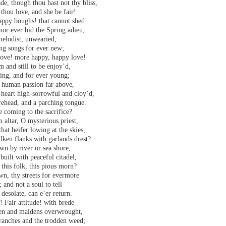
de, though thou hast not thy bliss,
 thou love, and she be fair!
appy boughs! that cannot shed
nor ever bid the Spring adieu;
elodist, unwearied,
ng songs for ever new;
ove! more happy, happy love!
 and still to be enjoy’d,
ing, and for ever young;
g human passion far above,
 heart high-sorrowful and cloy’d,
rehead, and a parching tongue.
 coming to the sacrifice?
 altar, O mysterious priest,
that heifer lowing at the skies,
ilken flanks with garlands drest?
own by river or sea shore,
uilt with peaceful citadel,
 this folk, this pious morn?
own, thy streets for evermore
; and not a soul to tell
desolate, can e’er return.
! Fair attitude! with brede
n and maidens overwrought,
ranches and the trodden weed;