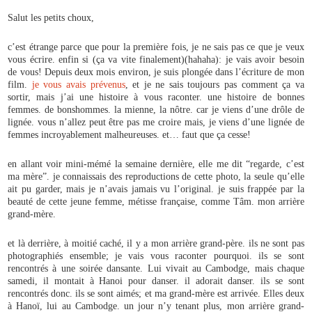
Salut les petits choux,
c’est étrange parce que pour la première fois, je ne sais pas ce que je veux
vous écrire. enfin si (ça va vite finalement)(hahaha): je vais avoir besoin
de vous! Depuis deux mois environ, je suis plongée dans l’écriture de mon
film.
je vous avais prévenus
, et je ne sais toujours pas comment ça va
sortir, mais j’ai une histoire à vous raconter. une histoire de bonnes
femmes. de bonshommes. la mienne, la nôtre. car je viens d’une drôle de
lignée. vous n’allez peut être pas me croire mais, je viens d’une lignée de
femmes incroyablement malheureuses. et… faut que ça cesse!
en allant voir mini-mémé la semaine dernière, elle me dit “regarde, c’est
ma mère”. je connaissais des reproductions de cette photo, la seule qu’elle
ait pu garder, mais je n’avais jamais vu l’original. je suis frappée par la
beauté de cette jeune femme, métisse française, comme Tâm. mon arrière
grand-mère.
et là derrière, à moitié caché, il y a mon arrière grand-père. ils ne sont pas
photographiés ensemble; je vais vous raconter pourquoi. ils se sont
rencontrés à une soirée dansante. Lui vivait au Cambodge, mais chaque
samedi, il montait à Hanoi pour danser. il adorait danser. ils se sont
rencontrés donc. ils se sont aimés; et ma grand-mère est arrivée. Elles deux
à Hanoï, lui au Cambodge. un jour n’y tenant plus, mon arrière grand-