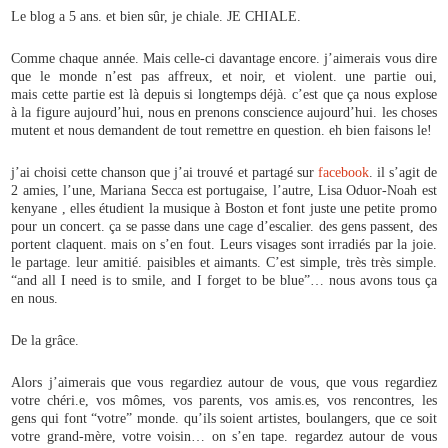
Le blog a 5 ans. et bien sûr, je chiale. JE CHIALE.
Comme chaque année. Mais celle-ci davantage encore. j’aimerais vous dire
que le monde n’est pas affreux, et noir, et violent. une partie oui,
mais cette partie est là depuis si longtemps déjà. c’est que ça nous explose
à la figure aujourd’hui, nous en prenons conscience aujourd’hui. les choses
mutent et nous demandent de tout remettre en question. eh bien faisons le!
j’ai choisi cette chanson que j’ai trouvé et partagé sur
facebook
. il s’agit de
2 amies, l’une, Mariana Secca est portugaise, l’autre, Lisa Oduor-Noah est
kenyane , elles étudient la musique à Boston et font juste une petite promo
pour un concert. ça se passe dans une cage d’escalier. des gens passent, des
portent claquent. mais on s’en fout. Leurs visages sont irradiés par la joie.
le partage. leur amitié. paisibles et aimants. C’est simple, très très simple.
“and all I need is to smile, and I forget to be blue”… nous avons tous ça
en nous.
De la grâce.
Alors j’aimerais que vous regardiez autour de vous, que vous regardiez
votre chéri.e, vos mômes, vos parents, vos amis.es, vos rencontres, les
gens qui font “votre” monde. qu’ils soient artistes, boulangers, que ce soit
votre grand-mère, votre voisin… on s’en tape. regardez autour de vous